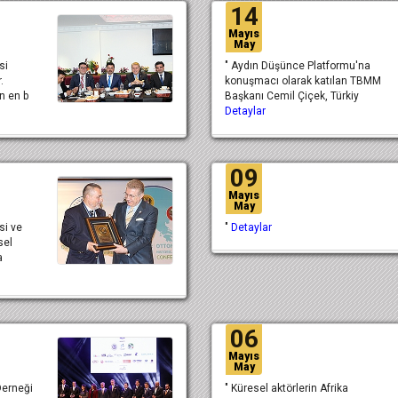
14
Mayıs
May
si
" Aydın Düşünce Platformu'na
.
konuşmacı olarak katılan TBMM
n en b
Başkanı Cemil Çiçek, Türkiy
Detaylar
09
Mayıs
May
si ve
"
Detaylar
sel
a
06
Mayıs
May
Derneği
" Küresel aktörlerin Afrika