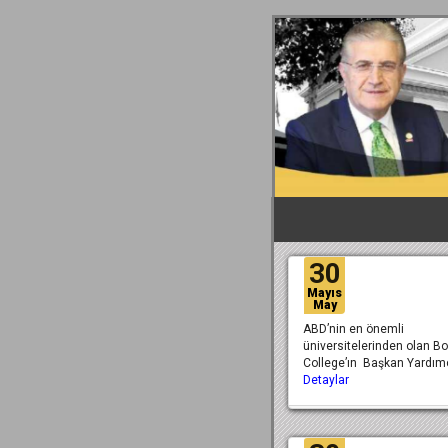
30
Mayıs
May
ABD’nin en önemli
üniversitelerinden olan B
College’ın Başkan Yardım
Detaylar