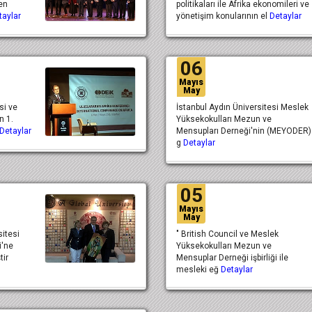
en
politikaları ile Afrika ekonomileri ve
taylar
yönetişim konularının el
Detaylar
06
Mayıs
May
si ve
İstanbul Aydın Üniversitesi Meslek
n 1.
Yüksekokulları Mezun ve
Detaylar
Mensupları Derneği'nin (MEYODER)
g
Detaylar
05
Mayıs
May
sitesi
" British Council ve Meslek
i'ne
Yüksekokulları Mezun ve
tir
Mensuplar Derneği işbirliği ile
mesleki eğ
Detaylar