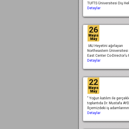
TUFTS Üniversitesi Diş Hek
Detaylar
26
Mayıs
May
IAU Heyetini ağırlayan
Northeastern Üniversitesi
East Center Co-Director’u 
Detaylar
22
Mayıs
May
" Yoğun katılım ile gerçek
toplantıda Dr. Mustafa AY
İlçemizdeki iş adamlarının
Detaylar