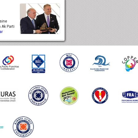
esine
n Ak Parti
ar