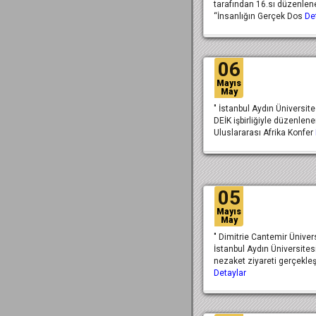
tarafından 16.sı düzenlen
“İnsanlığın Gerçek Dos
De
06
Mayıs
May
" İstanbul Aydın Üniversite
DEİK işbirliğiyle düzenlene
Uluslararası Afrika Konfer
05
Mayıs
May
" Dimitrie Cantemir Üniver
İstanbul Aydın Üniversites
nezaket ziyareti gerçekleş
Detaylar