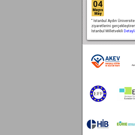
04
Mayıs
May
" İstanbul Aydın Üniversit
ziyaretlerini gerçekleştire
İstanbul Milletvekili
Detayl