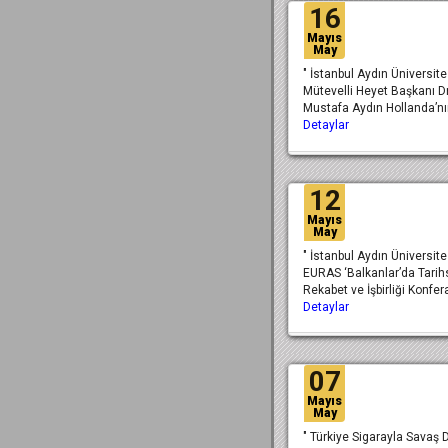
16
Mayıs
May
" İstanbul Aydın Üniversite
Mütevelli Heyet Başkanı Dr
Mustafa Aydın Hollanda’nı
Detaylar
12
Mayıs
May
" İstanbul Aydın Üniversite
EURAS ‘Balkanlar’da Tarih
Rekabet ve İşbirliği Konfer
Detaylar
07
Mayıs
May
" Türkiye Sigarayla Savaş 