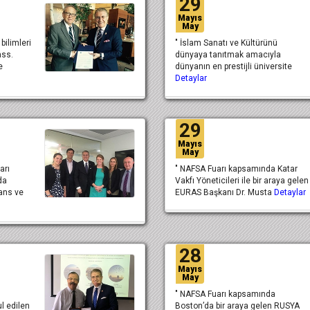
29
Mayıs
May
bilimleri
" İslam Sanatı ve Kültürünü
ass.
dünyaya tanıtmak amacıyla
e
dünyanın en prestijli üniversite
Detaylar
29
Mayıs
May
arı
" NAFSA Fuarı kapsamında Katar
da
Vakfı Yöneticileri ile bir araya gelen
ans ve
EURAS Başkanı Dr. Musta
Detaylar
28
Mayıs
May
" NAFSA Fuarı kapsamında
ul edilen
Boston’da bir araya gelen RUSYA