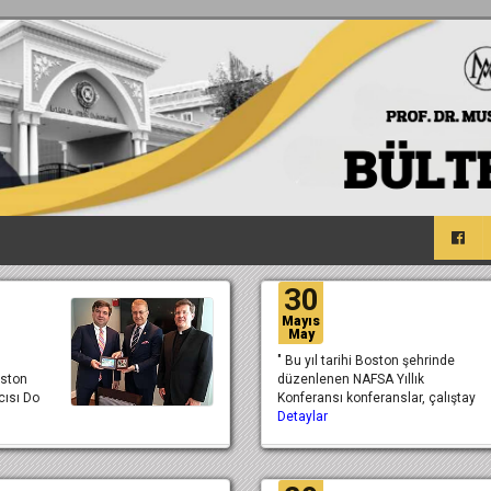
30
Mayıs
May
" Bu yıl tarihi Boston şehrinde
oston
düzenlenen NAFSA Yıllık
cısı Do
Konferansı konferanslar, çalıştay
Detaylar