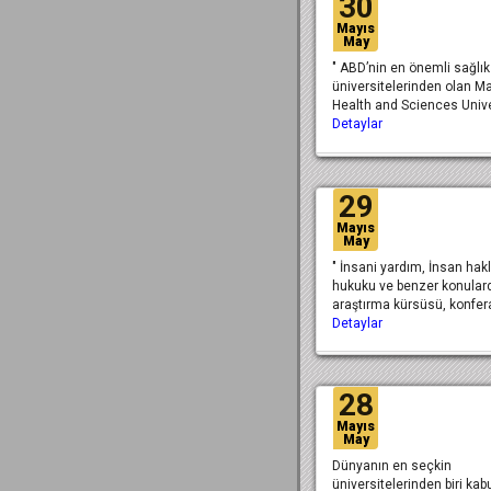
30
Mayıs
May
" ABD’nin en önemli sağlık 
üniversitelerinden olan M
Health and Sciences Univ
Detaylar
29
Mayıs
May
" İnsani yardım, İnsan hakl
hukuku ve benzer konular
araştırma kürsüsü, konfer
Detaylar
28
Mayıs
May
Dünyanın en seçkin
üniversitelerinden biri kab