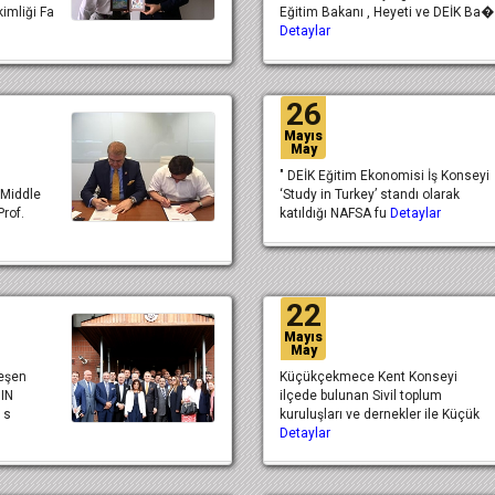
imliği Fa
Eğitim Bakanı , Heyeti ve DEİK Ba�
Detaylar
26
Mayıs
May
" DEİK Eğitim Ekonomisi İş Konseyi
 Middle
‘Study in Turkey’ standı olarak
Prof.
katıldığı NAFSA fu
Detaylar
22
Mayıs
May
leşen
Küçükçekmece Kent Konseyi
DIN
ilçede bulunan Sivil toplum
 s
kuruluşları ve dernekler ile Küçük
Detaylar