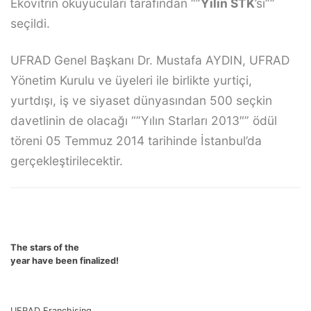
Ekovitrin okuyucuları tarafından “”
Yılın STK
’sı””
seçildi.
UFRAD Genel Başkanı Dr. Mustafa AYDIN, UFRAD
Yönetim Kurulu ve üyeleri ile birlikte yurtiçi,
yurtdışı, iş ve siyaset dünyasından 500 seçkin
davetlinin de olacağı “”Yılın Starları 2013″” ödül
töreni 05 Temmuz 2014 tarihinde İstanbul’da
gerçekleştirilecektir.
The stars of the
year have been finalized!
UFRAD Franchising