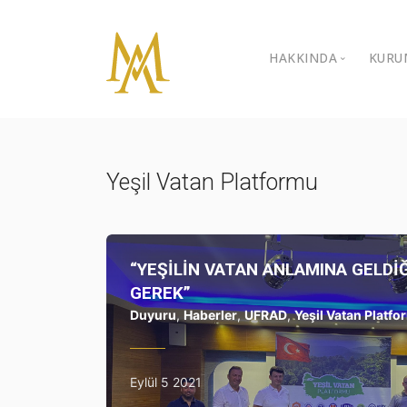
HAKKINDA
KURU
Özgeçmiş
İ
K
Galeri
Yeşil Vatan Platformu
B
Video Galeri
B
Ödüller
“YEŞİLİN VATAN ANLAMINA GELDİ
Sivil Toplum Kur
GEREK”
Duyuru
,
Haberler
,
UFRAD
,
Yeşil Vatan Platf
İletişim
Eylül 5 2021