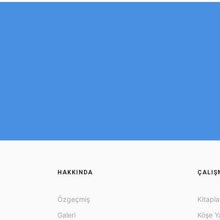
HAKKINDA
ÇALIŞ
Özgeçmiş
Kitapla
Galeri
Köşe Ya