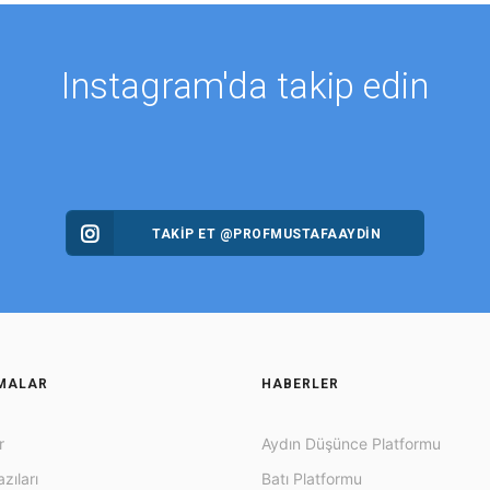
Instagram'da takip edin
TAKİP ET @PROFMUSTAFAAYDIN
MALAR
HABERLER
r
Aydın Düşünce Platformu
zıları
Batı Platformu