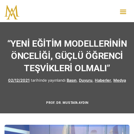
“YENİ EĞİTİM MODELLERİNİN
ÖNCELİĞİ, GÜÇLÜ ÖĞRENCİ
TEŞVİKLERİ OLMALI”
02/12/2021
tarihinde yayınlandı
Basın
,
Duyuru
,
Haberler
,
Medya
PROF. DR. MUSTAFA AYDIN