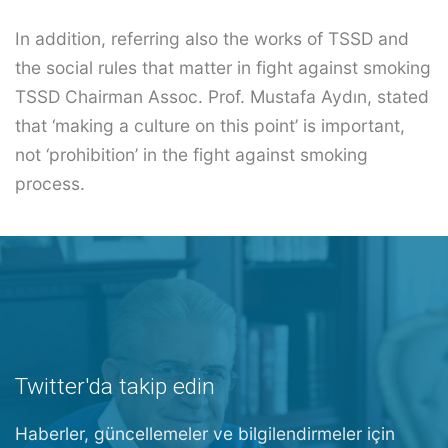
In addition, referring also the works of TSSD and
the social rules that matter in fight against smoking
TSSD Chairman Assoc. Prof. Mustafa Aydın, stated
that ‘making a culture on this point’ is important,
not ‘prohibition’ in the fight against smoking
process.
Twitter'da takip edin
Haberler, güncellemeler ve bilgilendirmeler için