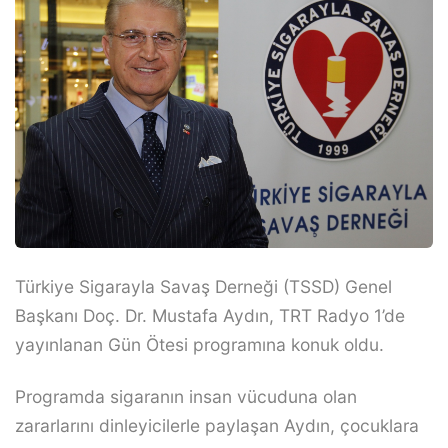
Türkiye Sigarayla Savaş Derneği (TSSD) Genel
Başkanı Doç. Dr. Mustafa Aydın, TRT Radyo 1’de
yayınlanan Gün Ötesi programına konuk oldu.
Programda sigaranın insan vücuduna olan
zararlarını dinleyicilerle paylaşan Aydın, çocuklara