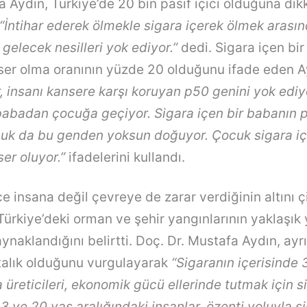
 Aydın, Türkiye’de 20 bin pasif içici olduğuna dik
“İntihar ederek ölmekle sigara içerek ölmek arasın
 gelecek nesilleri yok ediyor.”
dedi. Sigara içen bi
er olma oranının yüzde 20 olduğunu ifade eden A
r, insanı kansere karşı koruyan p50 genini yok edi
babadan çocuğa geçiyor. Sigara içen bir babanın 
cuk da bu genden yoksun doğuyor. Çocuk sigara i
er oluyor.”
ifadelerini kullandı.
e insana değil çevreye de zarar verdiğinin altını 
Türkiye’deki orman ve şehir yangınlarının yaklaşık
ynaklandığını belirtti. Doç. Dr. Mustafa Aydın, ayr
stalık olduğunu vurgulayarak
“Sigaranın içerisinde 
a üreticileri, ekonomik gücü ellerinde tutmak için s
3 ve 20 yaş aralığındaki insanlar, özenti yoluyla s