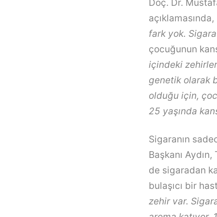
Doç. Dr. Mustafa
açıklamasında,
fark yok. Sigara
çocuğunun kans
içindeki zehirle
genetik olarak 
olduğu için, ço
25 yaşında kans
Sigaranın sadec
Başkanı Aydın, 
de sigaradan ka
bulaşıcı bir ha
zehir var. Sigar
aroma katıyor. 1