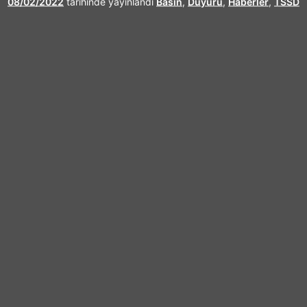
08/02/2022
tarihinde yayınlandı
Basın
,
Duyuru
,
Haberler
,
TSSD