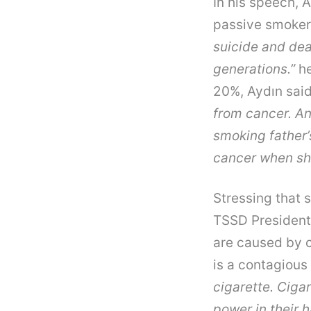
In his speech, 
passive smoker
suicide and dea
generations.”
he
20%, Aydın sai
from cancer. And
smoking father’s
cancer when she
Stressing that 
TSSD President 
are caused by c
is a contagious
cigarette. Ciga
power in their 