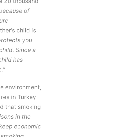
re 20 thousand
 because of
ure
her’s child is
protects you
child. Since a
child has
.”
he environment,
ires in Turkey
ed that smoking
sons in the
o keep economic
t smoking