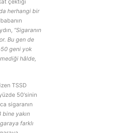
kat çektiği
da herhangi bir
r babanın
ydın,
“Sigaranın
yor. Bu gen de
p50 geni yok
çmediği hâlde,
çizen TSSD
 yüzde 50’sinin
ıca sigaranın
3 bine yakın
igaraya farklı
igaraya