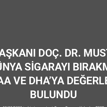
UFRAD
AŞKANI DOÇ. DR. MUST
ÜNYA SİGARAYI BIRAK
A VE DHA’YA DEĞER
BULUNDU