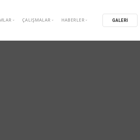
MLAR
ÇALIŞMALAR
HABERLER
GALERİ
stanbul Aydın Üniversitesi
Kitaplar
Aydın Düşünce Platformu
ıbrıs Aydın Üniversitesi
Köşe Yazıları
Batı Platformu
İL Eğitim Kurumları
Makaleler
DEİK / EEİK
İL Holding
Basın Arşivi
EURAS
Kataloglar
İstanbul Aydın Üniversitesi
Bildiriler
BİL Okulları
uluşları
K.Çekmece Kent Konseyi
TSSD
HİB
Kıbrıs Aydın Üniversitesi