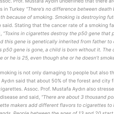
Assoc. Prof. Mustafa Aydın underlined that there a
s in Turkey
“There’s no difference between death
th because of smoking. Smoking is destroying fut
 said. Stating that the cancer rate of a smoking fat
d,
“Toxins in cigarettes destroy the p50 gene that 
 this gene is genetically inherited from father to 
 p50 gene is gone, a child is born without it. The 
 or he is 25, even though she or he doesn’t smoke
smoking is not only damaging to people but also t
Aydın said that about 50% of the forest and city f
igarettes. Assoc. Prof. Mustafa Aydın also stress
 disease and said,
“There are about 3 thousand poi
rette makers add different flavors to cigarettes t
hands. People between the ages of 13 and 20 star