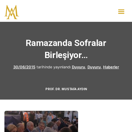
Ramazanda Sofralar
Birleşiyor…
30/06/2015
tarihinde yayınlandı
Duyuru
,
Duyuru
,
Haberler
PROF. DR. MUSTAFA AYDIN