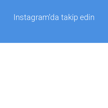
Instagram'da takip edin
TAKİP ET @PROFMUSTAFAAYDIN
MALAR
HABERLER
r
Aydın Düşünce Platformu
zıları
Batı Platformu