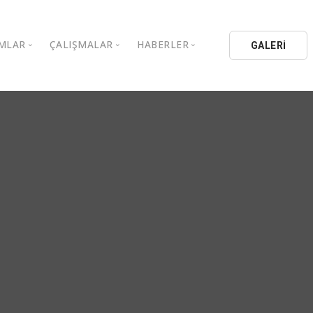
MLAR
ÇALIŞMALAR
HABERLER
GALERİ
stanbul Aydın Üniversitesi
Kitaplar
Aydın Düşünce Platformu
ıbrıs Aydın Üniversitesi
Köşe Yazıları
Batı Platformu
İL Eğitim Kurumları
Makaleler
DEİK / EEİK
İL Holding
Basın Arşivi
EURAS
Kataloglar
İstanbul Aydın Üniversitesi
Bildiriler
BİL Okulları
uluşları
K.Çekmece Kent Konseyi
TSSD
HİB
Kıbrıs Aydın Üniversitesi