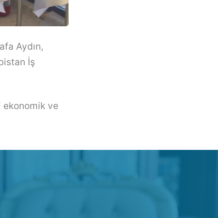
afa Aydın,
istan İş
ki ekonomik ve