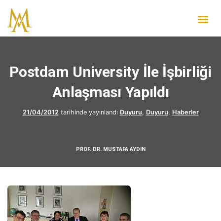
Postdam University İle İşbirliği
Anlaşması Yapıldı
21/04/2012
tarihinde yayınlandı
Duyuru
,
Duyuru
,
Haberler
PROF. DR. MUSTAFA AYDIN