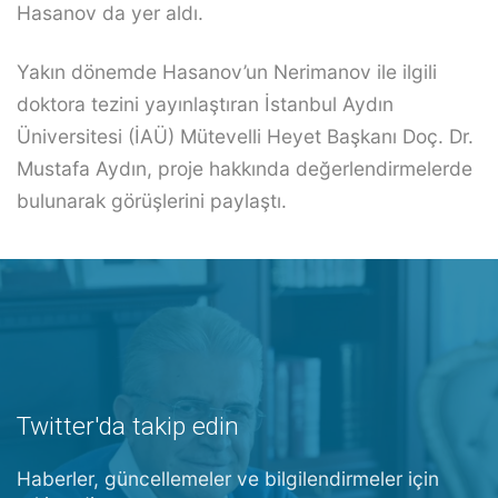
Hasanov da yer aldı.
Yakın dönemde Hasanov’un Nerimanov ile ilgili
doktora tezini yayınlaştıran İstanbul Aydın
Üniversitesi (İAÜ) Mütevelli Heyet Başkanı Doç. Dr.
Mustafa Aydın, proje hakkında değerlendirmelerde
bulunarak görüşlerini paylaştı.
Twitter'da takip edin
Haberler, güncellemeler ve bilgilendirmeler için