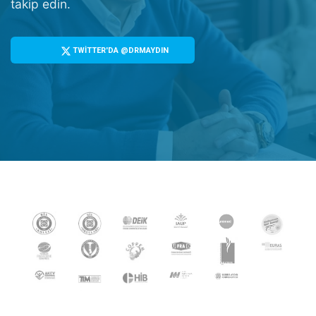
takip edin.
TWİTTER'DA @DRMAYDIN