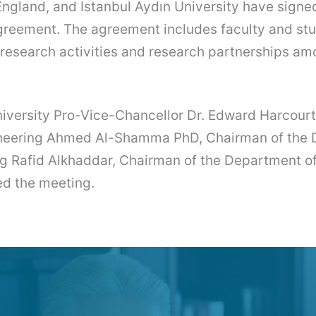
 England, and Istanbul Aydın University have signe
agreement. The agreement includes faculty and s
 research activities and research partnerships a
versity Pro-Vice-Chancellor Dr. Edward Harcourt
ineering Ahmed Al-Shamma PhD, Chairman of the 
ng Rafid Alkhaddar, Chairman of the Department of
ed the meeting.