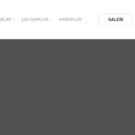
MLAR
ÇALIŞMALAR
HABERLER
GALERİ
stanbul Aydın Üniversitesi
Kitaplar
Aydın Düşünce Platformu
ıbrıs Aydın Üniversitesi
Köşe Yazıları
Batı Platformu
İL Eğitim Kurumları
Makaleler
DEİK / EEİK
İL Holding
Basın Arşivi
EURAS
Kataloglar
İstanbul Aydın Üniversitesi
Bildiriler
BİL Okulları
uluşları
K.Çekmece Kent Konseyi
TSSD
HİB
Kıbrıs Aydın Üniversitesi