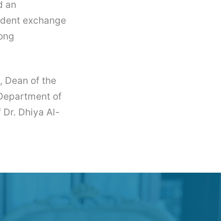
d an
tudent exchange
mong
, Dean of the
Department of
 Dr. Dhiya Al-