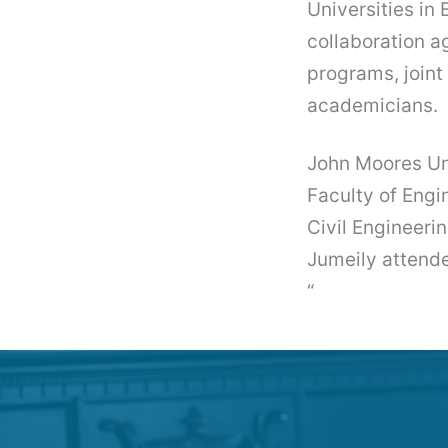
Universities in
collaboration 
programs, joint
academicians.
John Moores Uni
Faculty of Eng
Civil Engineeri
Jumeily attend
“