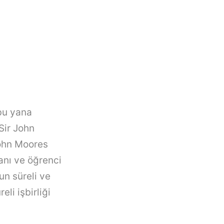
 bu yana
Sir John
John Moores
anı ve öğrenci
un süreli ve
li işbirliği