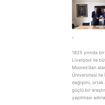
”
1825 yılında bi
Liverpool ile b
Moores’dan alan
Üniversitesi il
değişimi, ortak
güçlü bir araştı
yapılması adın