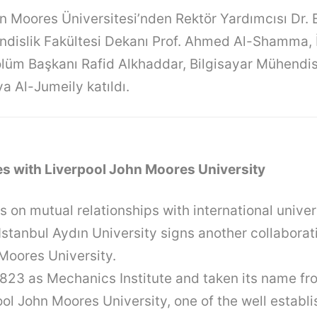
 Moores Üniversitesi’nden Rektör Yardımcısı Dr.
ndislik Fakültesi Dekanı Prof. Ahmed Al-Shamma, 
lüm Başkanı Rafid Alkhaddar, Bilgisayar Mühendis
a Al-Jumeily katıldı.
es with Liverpool John Moores University
 on mutual relationships with international univers
Istanbul Aydın University signs another collaborat
Moores University.
1823 as Mechanics Institute and taken its name fr
ol John Moores University, one of the well establ