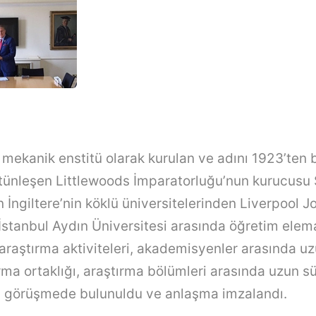
r mekanik enstitü olarak kurulan ve adını 1923’ten
ütünleşen Littlewoods İmparatorluğu’nun kurucusu 
 İngiltere’nin köklü üniversitelerinden Liverpool 
e İstanbul Aydın Üniversitesi arasında öğretim elem
 araştırma aktiviteleri, akademisyenler arasında uz
rma ortaklığı, araştırma bölümleri arasında uzun süre
a görüşmede bulunuldu ve anlaşma imzalandı.