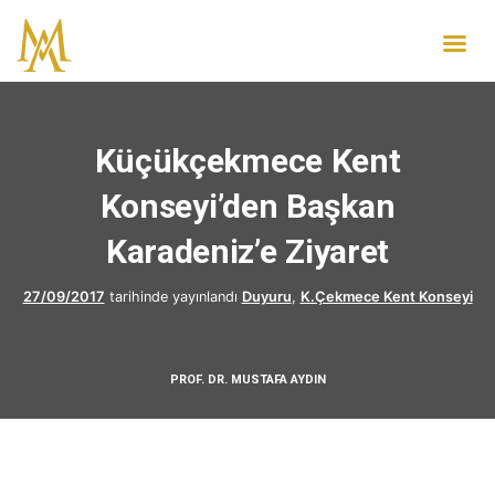
Küçükçekmece Kent
Konseyi’den Başkan
Karadeniz’e Ziyaret
27/09/2017
tarihinde yayınlandı
Duyuru
,
K.Çekmece Kent Konseyi
PROF. DR. MUSTAFA AYDIN