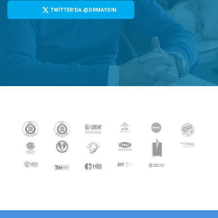
TWİTTER'DA @DRMAYDIN