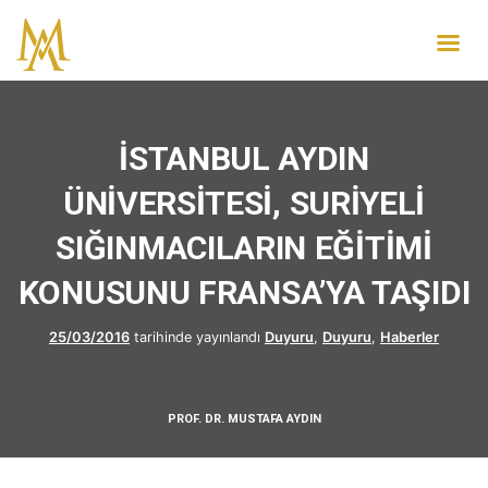
İSTANBUL AYDIN
ÜNİVERSİTESİ, SURİYELİ
SIĞINMACILARIN EĞİTİMİ
KONUSUNU FRANSA’YA TAŞIDI
25/03/2016
tarihinde yayınlandı
Duyuru
,
Duyuru
,
Haberler
PROF. DR. MUSTAFA AYDIN