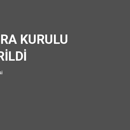
CRA KURULU
İLDİ
si