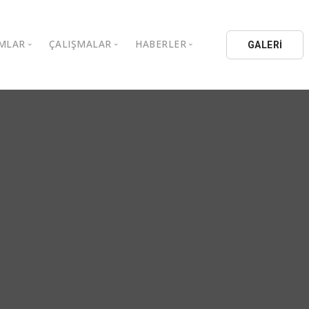
MLAR
ÇALIŞMALAR
HABERLER
GALERİ
stanbul Aydın Üniversitesi
Kitaplar
Aydın Düşünce Platformu
ıbrıs Aydın Üniversitesi
Köşe Yazıları
Batı Platformu
İL Eğitim Kurumları
Makaleler
DEİK / EEİK
İL Holding
Basın Arşivi
EURAS
Kataloglar
İstanbul Aydın Üniversitesi
Bildiriler
BİL Okulları
uluşları
K.Çekmece Kent Konseyi
TSSD
HİB
Kıbrıs Aydın Üniversitesi