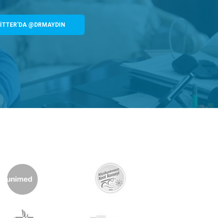
İTTER'DA @DRMAYDIN