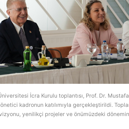
niversitesi İcra Kurulu toplantısı, Prof. Dr. Mustafa
önetici kadronun katılımıyla gerçekleştirildi. Topl
zyonu, yenilikçi projeler ve önümüzdeki dönemin 