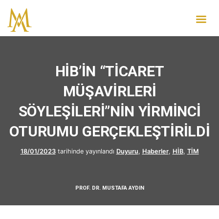
HİB’İN “TİCARET
MÜŞAVİRLERİ
SÖYLEŞİLERİ”NİN YİRMİNCİ
OTURUMU GERÇEKLEŞTİRİLDİ
18/01/2023
tarihinde yayınlandı
Duyuru
,
Haberler
,
HİB
,
TİM
PROF. DR. MUSTAFA AYDIN