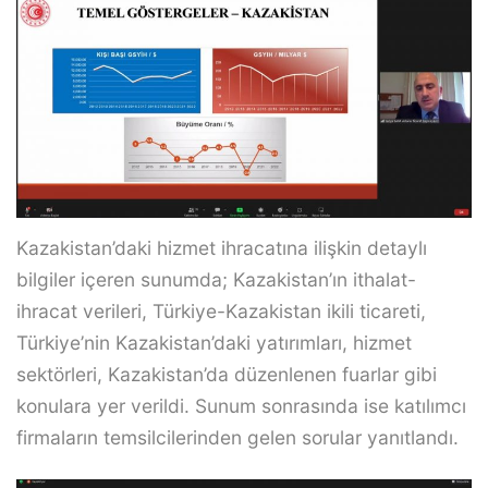
Kazakistan’daki hizmet ihracatına ilişkin detaylı
bilgiler içeren sunumda; Kazakistan’ın ithalat-
ihracat verileri, Türkiye-Kazakistan ikili ticareti,
Türkiye’nin Kazakistan’daki yatırımları, hizmet
sektörleri, Kazakistan’da düzenlenen fuarlar gibi
konulara yer verildi. Sunum sonrasında ise katılımcı
firmaların temsilcilerinden gelen sorular yanıtlandı.