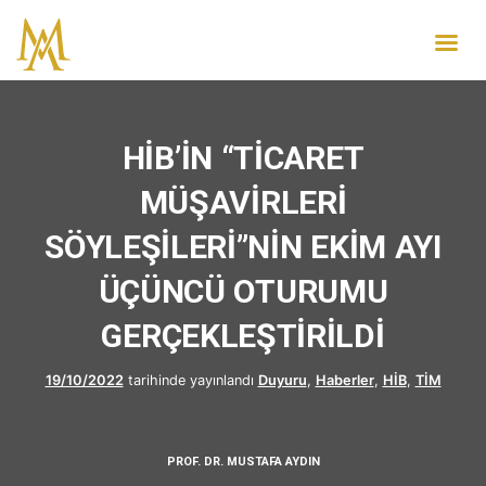
HİB’İN “TİCARET
MÜŞAVİRLERİ
SÖYLEŞİLERİ”NİN EKİM AYI
ÜÇÜNCÜ OTURUMU
GERÇEKLEŞTİRİLDİ
19/10/2022
tarihinde yayınlandı
Duyuru
,
Haberler
,
HİB
,
TİM
PROF. DR. MUSTAFA AYDIN