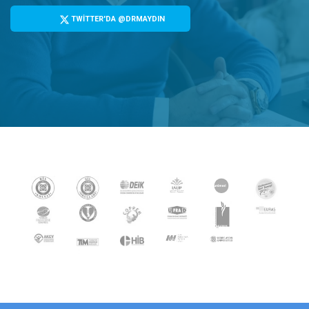
TWİTTER'DA @DRMAYDIN