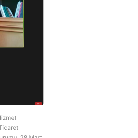
 Hizmet
“Ticaret
oturumu, 28 Mart