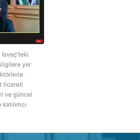
 İsveç’teki
ilgilere yer
ktörlerle
 ticareti
eri ve güncel
e katılımcı