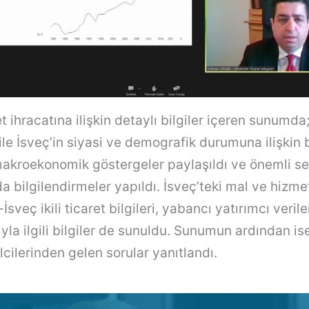
t ihracatına ilişkin detaylı bilgiler içeren sunumda;
ile İsveç’in siyasi ve demografik durumuna ilişkin b
 makroekonomik göstergeler paylaşıldı ve önemli se
a bilgilendirmeler yapıldı. İsveç’teki mal ve hizmet
-İsveç ikili ticaret bilgileri, yabancı yatırımcı veril
rıyla ilgili bilgiler de sunuldu. Sunumun ardından is
lcilerinden gelen sorular yanıtlandı.