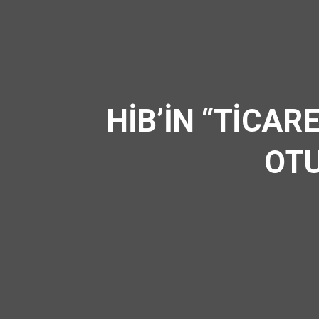
HİB’İN “TİCAR
OTU