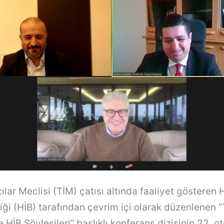
ılar Meclisi (TİM) çatısı altında faaliyet gösteren
rliği (HİB) tarafından çevrim içi olarak düzenlenen 
 HİB Söyleşileri” başlıklı konferans dizisinin 22. 