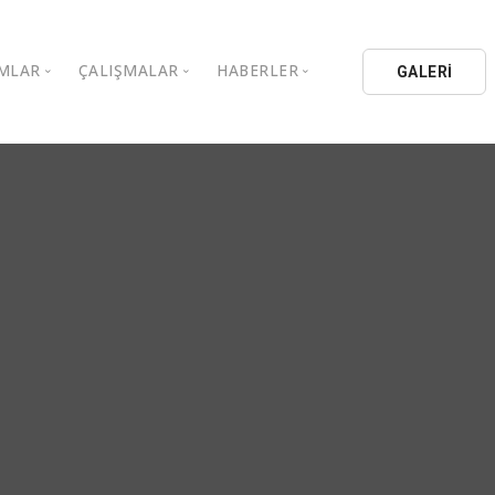
MLAR
ÇALIŞMALAR
HABERLER
GALERİ
stanbul Aydın Üniversitesi
Kitaplar
Aydın Düşünce Platformu
ıbrıs Aydın Üniversitesi
Köşe Yazıları
Batı Platformu
İL Eğitim Kurumları
Makaleler
DEİK / EEİK
İL Holding
Basın Arşivi
EURAS
Kataloglar
İstanbul Aydın Üniversitesi
Bildiriler
BİL Okulları
uluşları
K.Çekmece Kent Konseyi
TSSD
HİB
Kıbrıs Aydın Üniversitesi