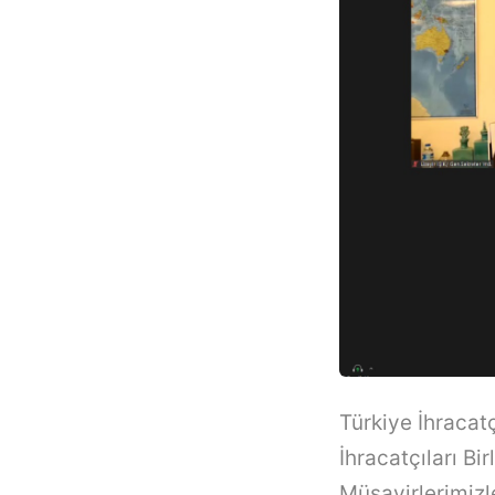
Türkiye İhracatç
İhracatçıları Bi
Müşavirlerimizle