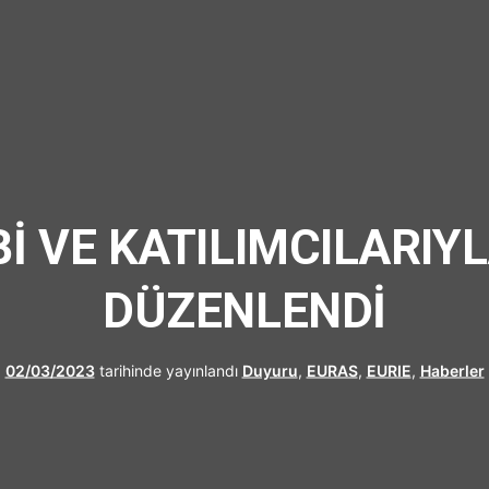
UFRAD
Bİ VE KATILIMCILARI
DÜZENLENDİ
02/03/2023
tarihinde yayınlandı
Duyuru
,
EURAS
,
EURIE
,
Haberler