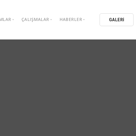
MLAR
ÇALIŞMALAR
HABERLER
GALERİ
stanbul Aydın Üniversitesi
Kitaplar
Aydın Düşünce Platformu
ıbrıs Aydın Üniversitesi
Köşe Yazıları
Batı Platformu
İL Eğitim Kurumları
Makaleler
DEİK / EEİK
İL Holding
Basın Arşivi
EURAS
Kataloglar
İstanbul Aydın Üniversitesi
Bildiriler
BİL Okulları
uluşları
K.Çekmece Kent Konseyi
TSSD
HİB
Kıbrıs Aydın Üniversitesi