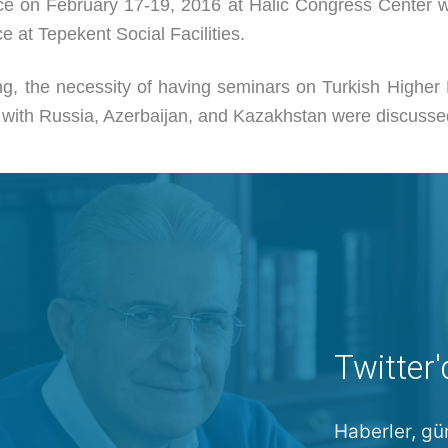
ace on February 17-19, 2016 at Halic Congress Center wi
 at Tepekent Social Facilities.
ng, the necessity of having seminars on Turkish Higher
 with Russia, Azerbaijan, and Kazakhstan were discusse
Twitter'
Haberler, gü