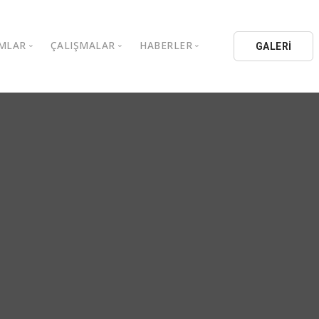
MLAR
ÇALIŞMALAR
HABERLER
GALERİ
stanbul Aydın Üniversitesi
Kitaplar
Aydın Düşünce Platformu
ıbrıs Aydın Üniversitesi
Köşe Yazıları
Batı Platformu
İL Eğitim Kurumları
Makaleler
DEİK / EEİK
İL Holding
Basın Arşivi
EURAS
Kataloglar
İstanbul Aydın Üniversitesi
Bildiriler
BİL Okulları
uluşları
K.Çekmece Kent Konseyi
TSSD
HİB
Kıbrıs Aydın Üniversitesi