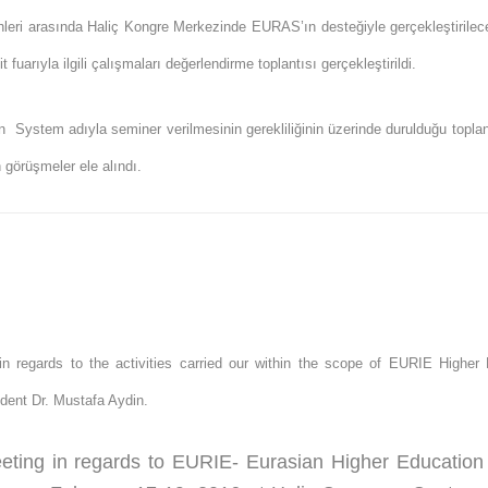
hleri arasında Haliç Kongre Merkezinde EURAS’ın desteğiyle gerçekleştirile
uarıyla ilgili çalışmaları değerlendirme toplantısı gerçekleştirildi.
n System adıyla seminer verilmesinin gerekliliğinin üzerinde durulduğu topl
 görüşmeler ele alındı.
in regards to the activities carried our within the scope of EURIE Highe
dent Dr. Mustafa Aydin.
eting in regards to EURIE- Eurasian Higher Education