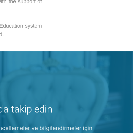
th the support of
 Education system
d.
da takip edin
ncellemeler ve bilgilendirmeler için