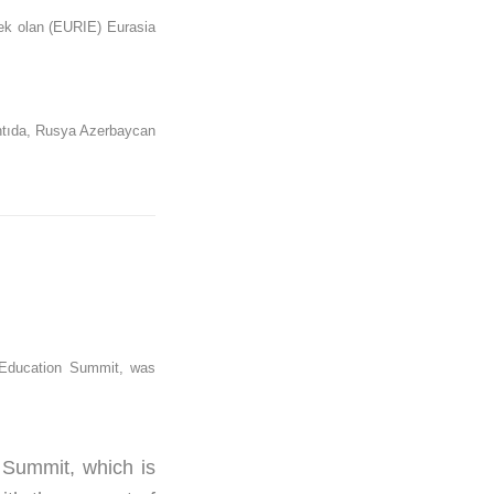
cek olan (EURIE) Eurasia
antıda, Rusya Azerbaycan
r Education Summit, was
 Summit, which is