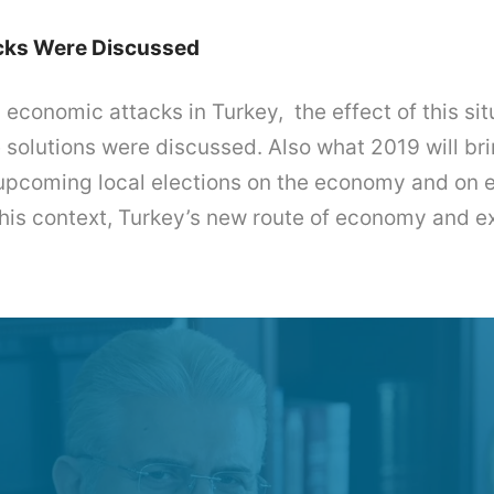
cks Were Discussed
 economic attacks in Turkey, the effect of this sit
 solutions were discussed. Also what 2019 will bri
 upcoming local elections on the economy and on 
this context, Turkey’s new route of economy and e