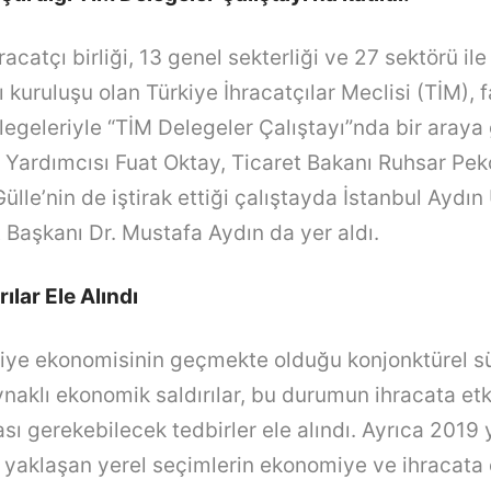
racatçı birliği, 13 genel sekterliği ve 27 sektörü ile
ı kuruluşu olan Türkiye İhracatçılar Meclisi (TİM), f
legeleriyle “TİM Delegeler Çalıştayı”nda bir araya 
Yardımcısı Fuat Oktay, Ticaret Bakanı Ruhsar Pe
ülle’nin de iştirak ettiği çalıştayda İstanbul Aydın
 Başkanı Dr. Mustafa Aydın da yer aldı.
ılar Ele Alındı
iye ekonomisinin geçmekte olduğu konjonktürel s
naklı ekonomik saldırılar, bu durumun ihracata et
ması gerekebilecek tedbirler ele alındı. Ayrıca 2019 y
 yaklaşan yerel seçimlerin ekonomiye ve ihracata o