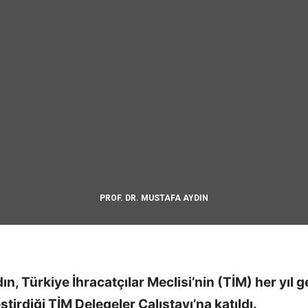
PROF. DR. MUSTAFA AYDIN
ın, Türkiye İhracatçılar Meclisi’nin (TİM) her yıl 
tirdiği TİM Delegeler Çalıştayı’na katıldı.