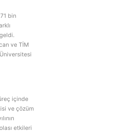
 71 bin
arklı
geldi.
kcan ve TİM
 Üniversitesi
üreç içinde
kisi ve çözüm
ılının
lası etkileri