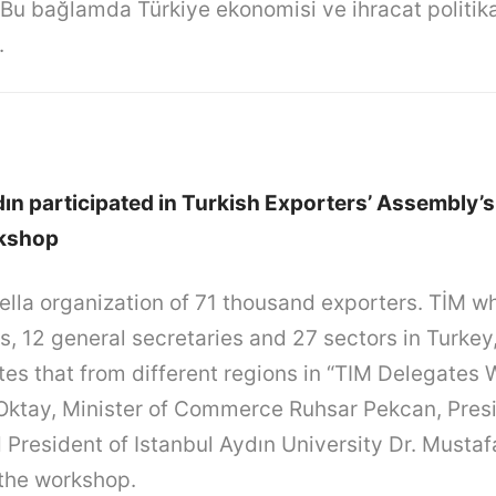
. Bu bağlamda Türkiye ekonomisi ve ihracat politika
.
ın participated in Turkish Exporters’ Assembly’
kshop
ella organization of 71 thousand exporters. TİM w
s, 12 general secretaries and 27 sectors in Turke
tes that from different regions in “TIM Delegates 
Oktay, Minister of Commerce Ruhsar Pekcan, Pres
d President of Istanbul Aydın University Dr. Musta
 the workshop.