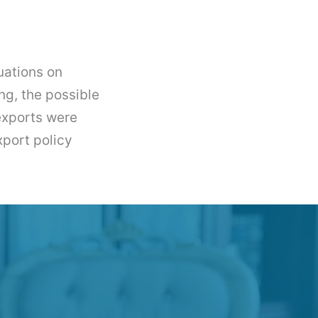
uations on
ng, the possible
exports were
xport policy