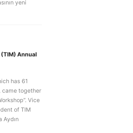
sının yeni
s (TIM) Annual
hich has 61
y, came together
Workshop”. Vice
ident of TIM
fa Aydın