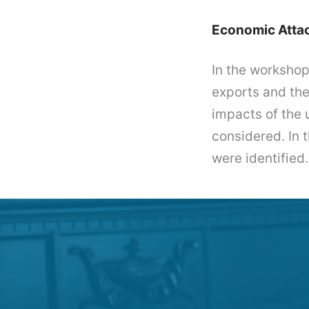
Economic Atta
In the workshop
exports and the
impacts of the
considered. In 
were identified.