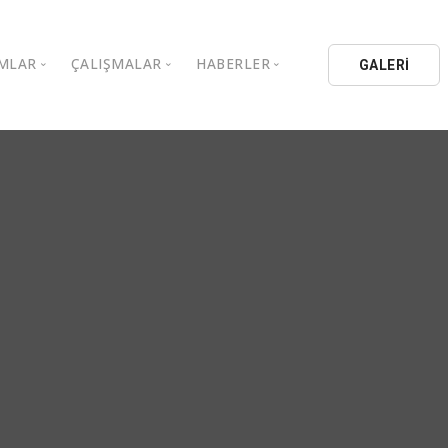
MLAR
ÇALIŞMALAR
HABERLER
GALERİ
stanbul Aydın Üniversitesi
Kitaplar
Aydın Düşünce Platformu
ıbrıs Aydın Üniversitesi
Köşe Yazıları
Batı Platformu
İL Eğitim Kurumları
Makaleler
DEİK / EEİK
İL Holding
Basın Arşivi
EURAS
Kataloglar
İstanbul Aydın Üniversitesi
Bildiriler
BİL Okulları
uluşları
K.Çekmece Kent Konseyi
TSSD
HİB
Kıbrıs Aydın Üniversitesi