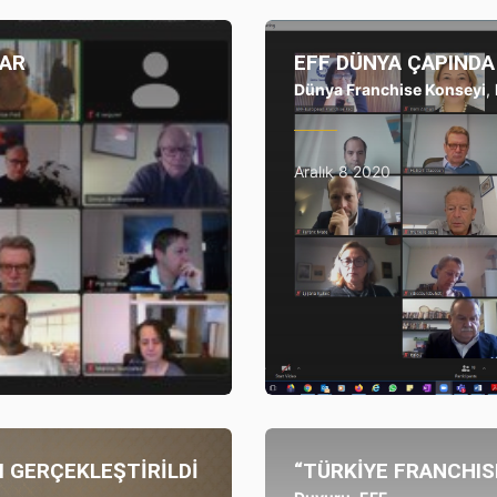
LAR
EFF DÜNYA ÇAPINDA
Dünya Franchise Konseyi
,
Aralık 8 2020
I GERÇEKLEŞTİRİLDİ
“TÜRKİYE FRANCHIS