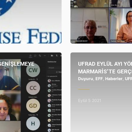
UFRAD
 GENİŞLEMEYE
UFRAD EYLÜL AYI Y
MARMARİS’TE GERÇ
Duyuru
,
EFF
,
Haberler
,
UF
Eylül 5 2021