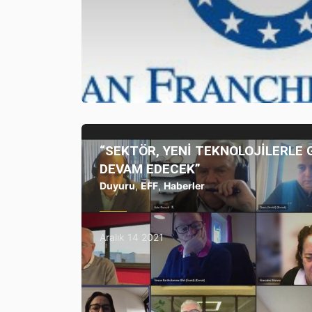
“SEKTÖR, YENİ TEKNOLOJİLERLE
DEVAM EDECEK”
Duyuru
,
EFF
,
Haberler
Aralık 14 2021