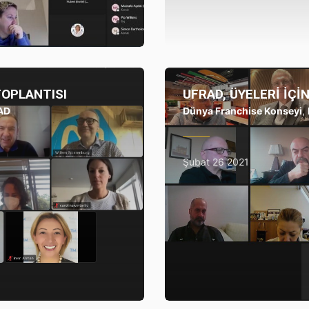
TOPLANTISI
UFRAD, ÜYELERİ İÇİ
AD
Dünya Franchise Konseyi
,
Şubat 26 2021