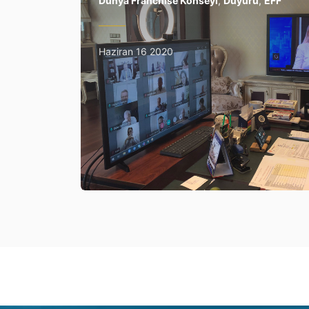
Dünya Franchise Konseyi
,
Duyuru
,
EFF
Haziran 16 2020