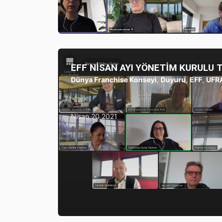
EFF NİSAN AYI YÖNETİM KURULU 
Dünya Franchise Konseyi
,
Duyuru
,
EFF
,
UFR
Nisan 20 2021