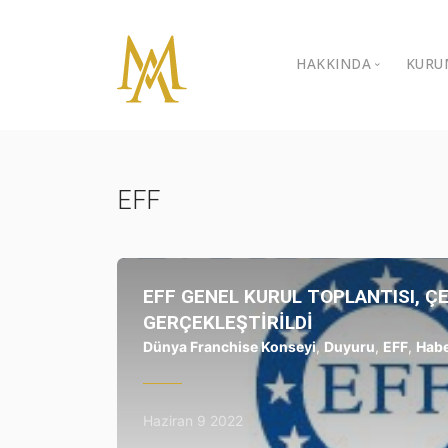
HAKKINDA
KURU
Özgeçmiş
İ
K
Galeri
EFF
B
Video Galeri
B
Ödüller
EFF GENEL KURUL TOPLANTISI, Ç
Sivil Toplum Kur
GERÇEKLEŞTİRİLDİ
Dünya Franchise Konseyi
,
Duyuru
,
EFF
,
Habe
İletişim
Haziran 9 2022