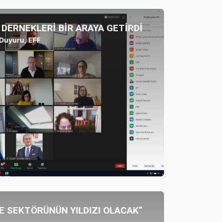
 DERNEKLERİ BİR ARAYA GETİRDİ
Duyuru
,
EFF
E SEKTÖRÜNÜN YILDIZI OLACAK”