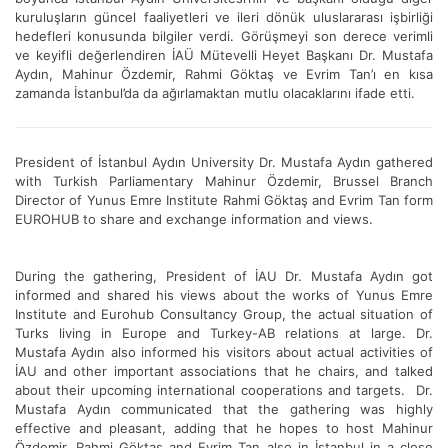
kuruluşların güncel faaliyetleri ve ileri dönük uluslararası işbirliği
hedefleri konusunda bilgiler verdi. Görüşmeyi son derece verimli
ve keyifli değerlendiren İAÜ Mütevelli Heyet Başkanı Dr. Mustafa
Aydın, Mahinur Özdemir, Rahmi Göktaş ve Evrim Tan’ı en kısa
zamanda İstanbul’da da ağırlamaktan mutlu olacaklarını ifade etti.
President of İstanbul Aydın University Dr. Mustafa Aydın gathered
with Turkish Parliamentary Mahinur Özdemir, Brussel Branch
Director of Yunus Emre Institute Rahmi Göktaş and Evrim Tan form
EUROHUB to share and exchange information and views.
During the gathering, President of İAU Dr. Mustafa Aydın got
informed and shared his views about the works of Yunus Emre
Institute and Eurohub Consultancy Group, the actual situation of
Turks living in Europe and Turkey-AB relations at large. Dr.
Mustafa Aydın also informed his visitors about actual activities of
İAU and other important associations that he chairs, and talked
about their upcoming international cooperations and targets. Dr.
Mustafa Aydın communicated that the gathering was highly
effective and pleasant, adding that he hopes to host Mahinur
Özdemir, Rahmi Göktaş and Evrim Tan also in İstanbul in a close