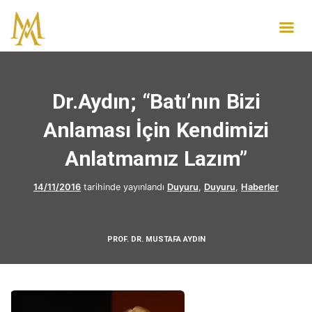
Dr.Aydın; “Batı’nın Bizi
Anlaması İçin Kendimizi
Anlatmamız Lazım”
14/11/2016
tarihinde yayınlandı
Duyuru
,
Duyuru
,
Haberler
PROF. DR. MUSTAFA AYDIN