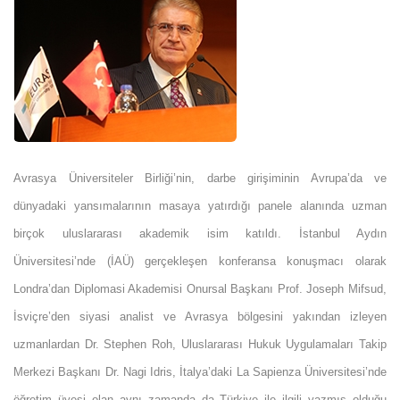
Avrasya Üniversiteler Birliği’nin, darbe girişiminin Avrupa’da ve
dünyadaki yansımalarının masaya yatırdığı panele alanında uzman
birçok uluslararası akademik isim katıldı. İstanbul Aydın
Üniversitesi’nde (İAÜ) gerçekleşen konferansa konuşmacı olarak
Londra’dan Diplomasi Akademisi Onursal Başkanı Prof. Joseph Mifsud,
İsviçre’den siyasi analist ve Avrasya bölgesini yakından izleyen
uzmanlardan Dr. Stephen Roh, Uluslararası Hukuk Uygulamaları Takip
Merkezi Başkanı Dr. Nagi Idris, İtalya’daki La Sapienza Üniversitesi’nde
öğretim üyesi olan aynı zamanda da Türkiye ile ilgili yazmış olduğu