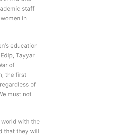
cademic staff
f women in
en’s education
 Edip, Tayyar
War of
 the first
 regardless of
 We must not
 world with the
 that they will