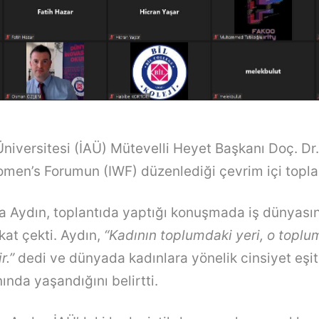
Üniversitesi (İAÜ) Mütevelli Heyet Başkanı Doç. Dr
omen’s Forumun (IWF) düzenlediği çevrim içi toplan
a Aydın, toplantıda yaptığı konuşmada iş dünyasın
kkat çekti. Aydın,
“Kadının toplumdaki yeri, o topl
r.”
dedi ve dünyada kadınlara yönelik cinsiyet eşits
ında yaşandığını belirtti.