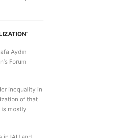
LIZATION”
tafa Aydın
en’s Forum
er inequality in
zation of that
 is mostly
s in IAU and