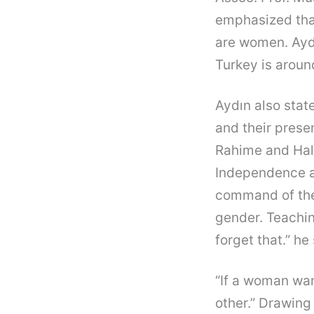
emphasized that
are women. Aydı
Turkey is aroun
Aydın also stat
and their presen
Rahime and Hali
Independence ar
command of the 
gender. Teachin
forget that.” he 
“If a woman wan
other.” Drawing 