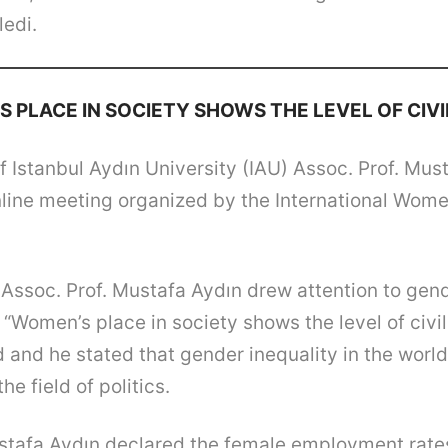
ledi.
 PLACE IN SOCIETY SHOWS THE LEVEL OF CIVI
f Istanbul Aydın University (IAU) Assoc. Prof. Mus
line meeting organized by the International Wom
 Assoc. Prof. Mustafa Aydın drew attention to gend
“Women’s place in society shows the level of civili
d and he stated that gender inequality in the world
he field of politics.
stafa Aydın declared the female employment rate