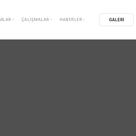
MLAR
ÇALIŞMALAR
HABERLER
GALERİ
stanbul Aydın Üniversitesi
Kitaplar
Aydın Düşünce Platformu
ıbrıs Aydın Üniversitesi
Köşe Yazıları
Batı Platformu
İL Eğitim Kurumları
Makaleler
DEİK / EEİK
İL Holding
Basın Arşivi
EURAS
Kataloglar
İstanbul Aydın Üniversitesi
Bildiriler
BİL Okulları
uluşları
K.Çekmece Kent Konseyi
TSSD
HİB
Kıbrıs Aydın Üniversitesi