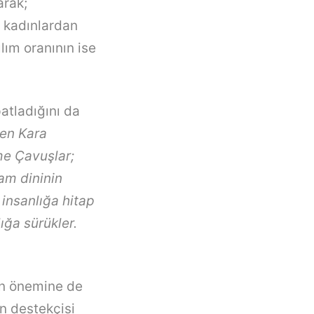
arak;
n kadınlardan
lım oranının ise
patladığını da
ren Kara
me Çavuşlar;
am dininin
 insanlığa hitap
ığa sürükler.
n önemine de
n destekçisi