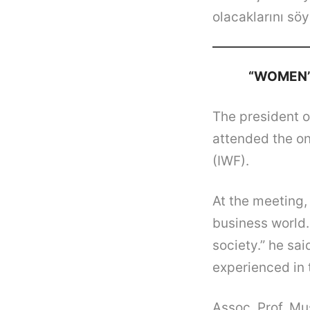
olacaklarını söy
“WOMEN’S
The president o
attended the on
(IWF).
At the meeting,
business world. 
society.” he sai
experienced in t
Assoc. Prof. Mu