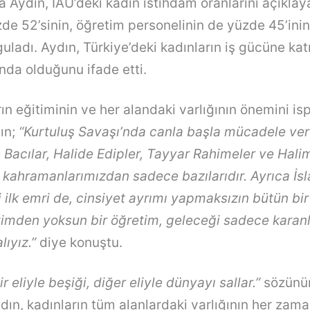
a Aydın, İAÜ’deki kadın istihdam oranlarını açıklay
zde 52’sinin, öğretim personelinin de yüzde 45’ini
ladı. Aydın, Türkiye’deki kadınların iş gücüne katı
nda olduğunu ifade etti.
rın eğitiminin ve her alandaki varlığının önemini is
dın;
“Kurtuluş Savaşı’nda canla başla mücadele ve
e Bacılar, Halide Edipler, Tayyar Rahimeler ve Hali
 kahramanlarımızdan sadece bazılarıdır. Ayrıca İsl
i ilk emri de, cinsiyet ayrımı yapmaksızın bütün bir
timden yoksun bir öğretim, geleceği sadece karanl
ıyız.”
diye konuştu.
r eliyle beşiği, diğer eliyle dünyayı sallar.”
sözünü
dın, kadınların tüm alanlardaki varlığının her zama