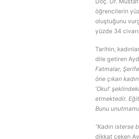
Doç. Dr. Mustaf
öğrencilerin yü
oluştuğunu vurgu
yüzde 34 civarı
Tarihin, kadınla
dile getiren Ay
Fatmalar, Şerif
öne çıkan kadın
‘Oku!’ şeklindek
etmektedir. Eği
Bunu unutmamal
“Kadın isterse bi
dikkat çeken Ay