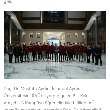
geldi.
Doç. Dr. Mustafa Aydın, İstanbul Aydın
Üniversitesini (İAÜ) ziyarete gelen BİL Koleji
Ataşehir 3 Kampüsü öğrencileriyle birlikte İAÜ
kampüsünü dolaştı. Ardından Doç. Dr. öğrencileri