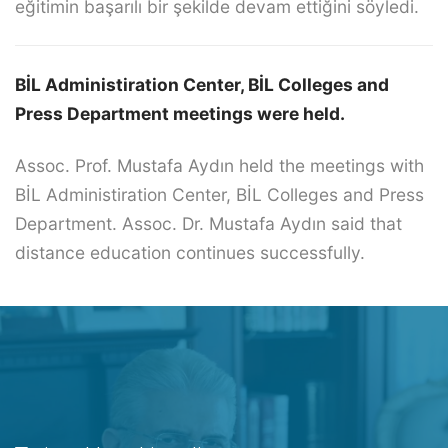
eğitimin başarılı bir şekilde devam ettiğini söyledi.
BİL Administiration Center, BİL Colleges and
Press Department meetings were held.
Assoc. Prof. Mustafa Aydın held the meetings with
BİL Administiration Center, BİL Colleges and Press
Department. Assoc. Dr. Mustafa Aydın said that
distance education continues successfully.