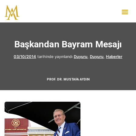
Başkandan Bayram Mesajı
03/10/2014
tarihinde yayınlandı
Duyuru
,
Duyuru
,
Haberler
PROF. DR. MUSTAFA AYDIN