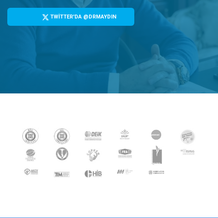
TWİTTER'DA @DRMAYDIN