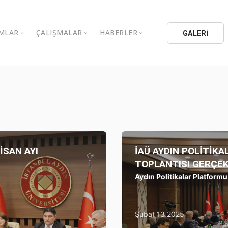
MLAR
ÇALIŞMALAR
HABERLER
GALERİ
stanbul Aydın Üniversitesi
Kitaplar
Aydın Düşünce Platformu
ıbrıs Aydın Üniversitesi
Köşe Yazıları
Batı Platformu
İL Eğitim Kurumları
Makaleler
DEİK / EEİK
İL Holding
Basın Arşivi
EURAS
Kataloglar
İstanbul Aydın Üniversitesi
İSAN AYI
İAÜ AYDIN POLİTİK
Bildiriler
BİL Okulları
uluşları
TOPLANTISI GERÇEK
K.Çekmece Kent Konseyi
Aydın Politikalar Platformu
TSSD
HİB
Şubat 13 2025
Kıbrıs Aydın Üniversitesi