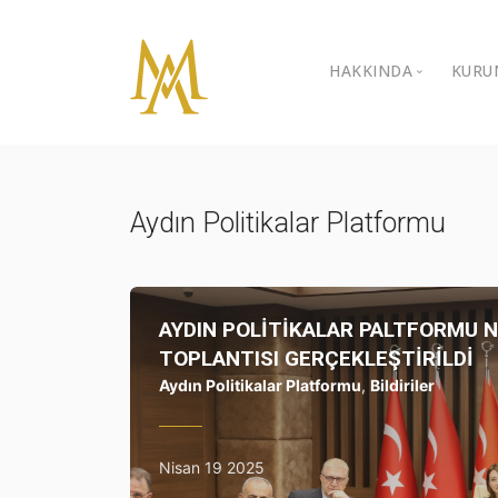
HAKKINDA
KURU
Özgeçmiş
İ
K
Galeri
Aydın Politikalar Platformu
B
Video Galeri
B
Ödüller
AYDIN POLİTİKALAR PALTFORMU N
Sivil Toplum Kur
TOPLANTISI GERÇEKLEŞTİRİLDİ
Aydın Politikalar Platformu
,
Bildiriler
İletişim
Nisan 19 2025