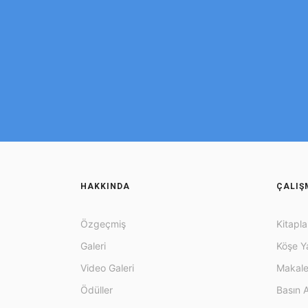
HAKKINDA
ÇALIŞ
Özgeçmiş
Kitapla
Galeri
Köşe Ya
Video Galeri
Makale
Ödüller
Basın A