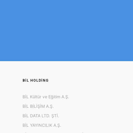
BİL HOLDİNG
BİL Kültür ve Eğitim A.Ş.
BİL BİLİŞİM A.Ş.
BİL DATA LTD. ŞTİ.
BİL YAYINCILIK A.Ş.