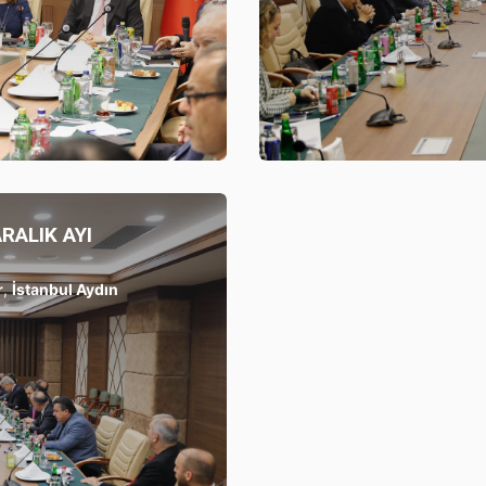
UFRAD
RALIK AYI
r
,
İstanbul Aydın