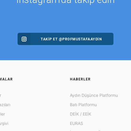
TAKİP ET @PROFMUSTAFAAYDIN
MALAR
HABERLER
r
Aydın Düşünce Platformu
zıları
Batı Platformu
ler
DEİK / EEİK
rşivi
EURAS