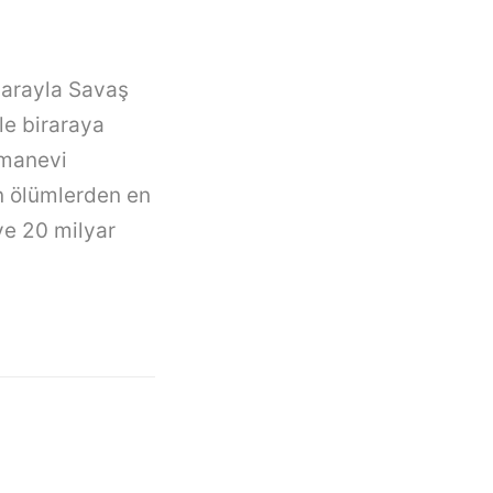
garayla Savaş
le biraraya
 manevi
en ölümlerden en
ve 20 milyar