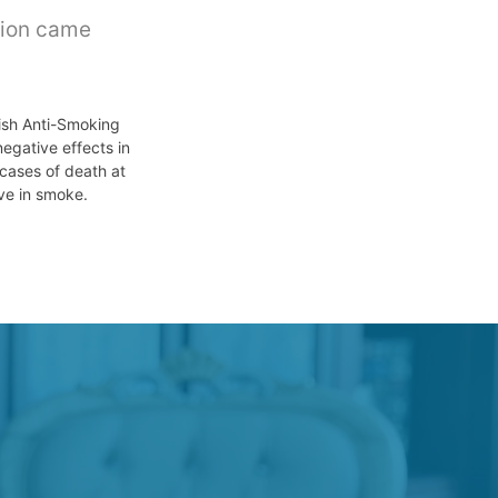
tion came
ish Anti-Smoking
egative effects in
 cases of death at
lve in smoke.