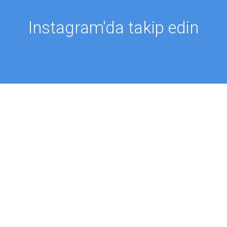
Instagram'da takip edin
TAKİP ET @PROFMUSTAFAAYDIN
MALAR
HABERLER
r
Aydın Düşünce Platformu
zıları
Batı Platformu
ler
DEİK / EEİK