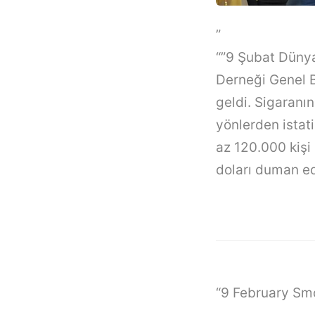
”
“”9 Şubat Düny
Derneği Genel B
geldi. Sigaranı
yönlerden istat
az 120.000 kişi 
doları duman ed
“9 February Sm