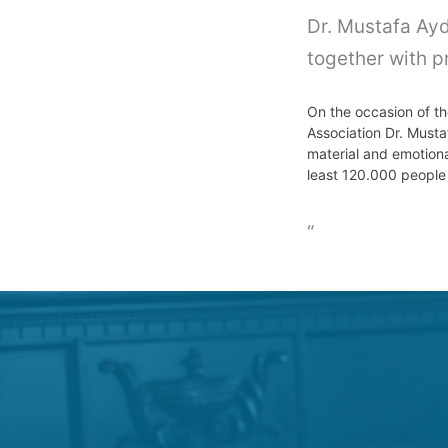
Dr. Mustafa Ayd
together with 
On the occasion of t
Association Dr. Must
material and emotiona
least 120.000 people 
“