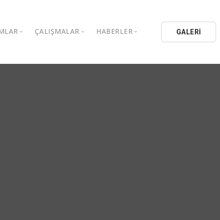
MLAR
ÇALIŞMALAR
HABERLER
GALERİ
stanbul Aydın Üniversitesi
Kitaplar
Aydın Düşünce Platformu
ıbrıs Aydın Üniversitesi
Köşe Yazıları
Batı Platformu
İL Eğitim Kurumları
Makaleler
DEİK / EEİK
İL Holding
Basın Arşivi
EURAS
Kataloglar
İstanbul Aydın Üniversitesi
Bildiriler
BİL Okulları
uluşları
K.Çekmece Kent Konseyi
TSSD
HİB
Kıbrıs Aydın Üniversitesi