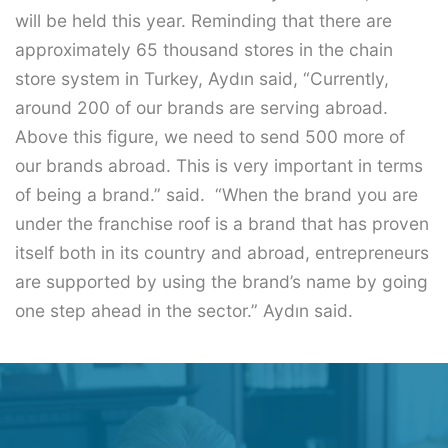
will be held this year. Reminding that there are
approximately 65 thousand stores in the chain
store system in Turkey, Aydın said, “Currently,
around 200 of our brands are serving abroad.
Above this figure, we need to send 500 more of
our brands abroad. This is very important in terms
of being a brand.” said. “When the brand you are
under the franchise roof is a brand that has proven
itself both in its country and abroad, entrepreneurs
are supported by using the brand’s name by going
one step ahead in the sector.” Aydın said.