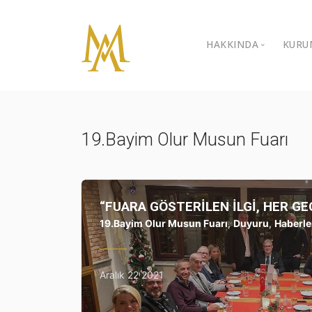
HAKKINDA
KURU
Özgeçmiş
İ
K
Galeri
19.Bayim Olur Musun Fuarı
B
Video Galeri
B
Ödüller
“FUARA GÖSTERİLEN İLGİ, HER G
Sivil Toplum Kur
19.Bayim Olur Musun Fuarı
,
Duyuru
,
Haberle
İletişim
Aralık 22 2021