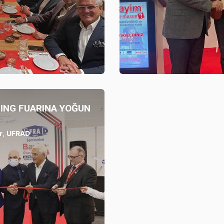
UFRAD
SING FUARINA YOĞUN
r
,
UFRAD