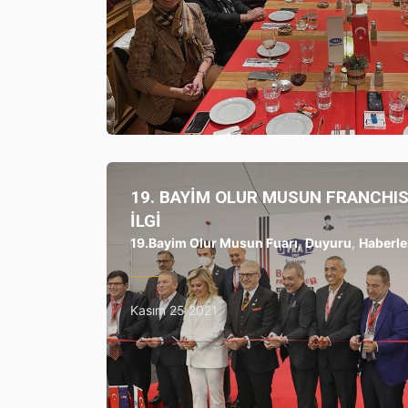
19. BAYİM OLUR MUSUN FRANCHI
İLGİ
19.Bayim Olur Musun Fuarı
,
Duyuru
,
Haberle
Kasım 25 2021