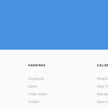
HAKKINDA
ÇALIŞ
Özgeçmiş
Kitapla
Galeri
Köşe Ya
Video Galeri
Makale
Ödüller
Basın A