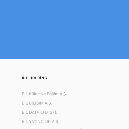
BİL HOLDİNG
BİL Kültür ve Eğitim A.Ş.
BİL BİLİŞİM A.Ş.
BİL DATA LTD. ŞTİ.
BİL YAYINCILIK A.Ş.