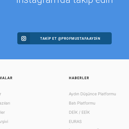
TAKİP ET @PROFMUSTAFAAYDIN
MALAR
HABERLER
r
Aydın Düşünce Platformu
zıları
Batı Platformu
ler
DEİK / EEİK
rşivi
EURAS