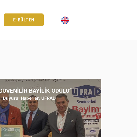
E-BÜLTEN
GÜVENİLİR BAYİLİK ÖDÜLÜ”
ı
,
Duyuru
,
Haberler
,
UFRAD