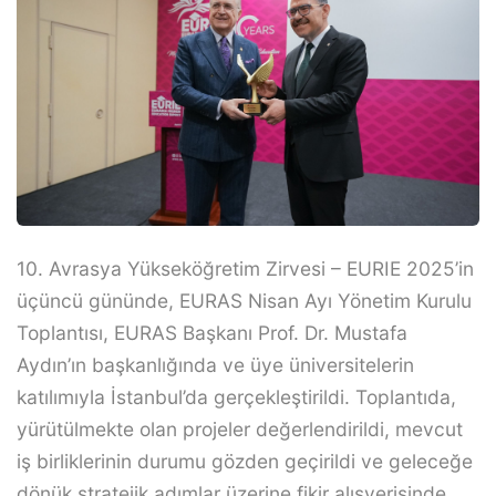
10. Avrasya Yükseköğretim Zirvesi – EURIE 2025’in
üçüncü gününde, EURAS Nisan Ayı Yönetim Kurulu
Toplantısı, EURAS Başkanı Prof. Dr. Mustafa
Aydın’ın başkanlığında ve üye üniversitelerin
katılımıyla İstanbul’da gerçekleştirildi. Toplantıda,
yürütülmekte olan projeler değerlendirildi, mevcut
iş birliklerinin durumu gözden geçirildi ve geleceğe
dönük stratejik adımlar üzerine fikir alışverişinde