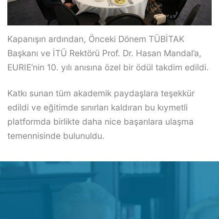
Kapanışın ardından, Önceki Dönem TÜBİTAK
Başkanı ve İTÜ Rektörü Prof. Dr. Hasan Mandal’a,
EURIE’nin 10. yılı anısına özel bir ödül takdim edildi.
Katkı sunan tüm akademik paydaşlara teşekkür
edildi ve eğitimde sınırları kaldıran bu kıymetli
platformda birlikte daha nice başarılara ulaşma
temennisinde bulunuldu.