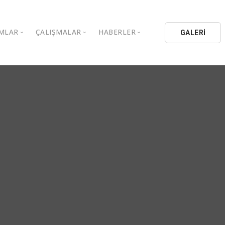
MLAR
ÇALIŞMALAR
HABERLER
GALERİ
stanbul Aydın Üniversitesi
Kitaplar
Aydın Düşünce Platformu
ıbrıs Aydın Üniversitesi
Köşe Yazıları
Batı Platformu
İL Eğitim Kurumları
Makaleler
DEİK / EEİK
İL Holding
Basın Arşivi
EURAS
Kataloglar
İstanbul Aydın Üniversitesi
Bildiriler
BİL Okulları
uluşları
K.Çekmece Kent Konseyi
TSSD
HİB
Kıbrıs Aydın Üniversitesi