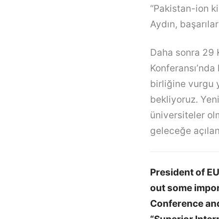
“Pakistan-ion k
Aydın, başarıları
Daha sonra 29 K
Konferansı’nda 
birliğine vurgu
bekliyoruz. Yeni
üniversiteler ol
geleceğe açılan 
President of E
out some impor
Conference an