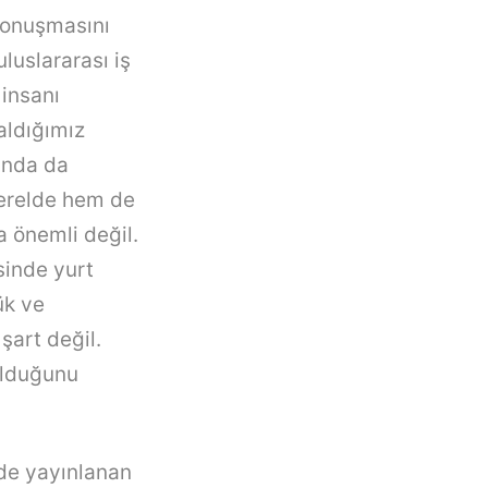
 konuşmasını
luslararası iş
 insanı
kaldığımız
ında da
 yerelde hem de
a önemli değil.
esinde yurt
ük ve
şart değil.
olduğunu
de yayınlanan