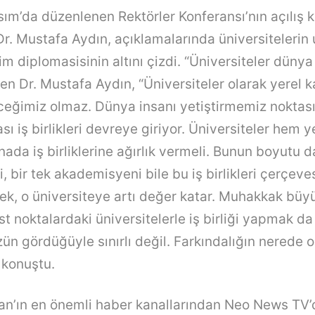
asım’da düzenlenen Rektörler Konferansı’nın açılış
r. Mustafa Aydın, açıklamalarında üniversitelerin u
itim diplomasisinin altını çizdi. “Üniversiteler dünya
yen Dr. Mustafa Aydın, “Üniversiteler olarak yerel 
eğimiz olmaz. Dünya insanı yetiştirmemiz noktas
ası iş birlikleri devreye giriyor. Üniversiteler hem
nada iş birliklerine ağırlık vermeli. Bunun boyutu d
i, bir tek akademisyeni bile bu iş birlikleri çerçev
k, o üniversiteye artı değer katar. Muhakkak büy
t noktalardaki üniversitelerle iş birliği yapmak da 
 gördüğüyle sınırlı değil. Farkındalığın nerede 
 konuştu.
an’ın en önemli haber kanallarından Neo News TV’