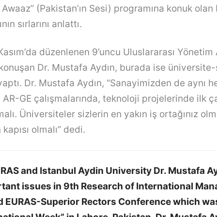
i Awaaz” (Pakistan’ın Sesi) programına konuk olan
nın sırlarını anlattı.
asım’da düzenlenen 9’uncu Uluslararası Yönetim 
konuşan Dr. Mustafa Aydın, burada ise üniversite-
 yaptı. Dr. Mustafa Aydın, “Sanayimizden de aynı h
 AR-GE çalışmalarında, teknoloji projelerinde ilk ç
malı. Üniversiteler sizlerin en yakın iş ortağınız olm
kapısı olmalı” dedi.
URAS and Istanbul Aydin University Dr. Mustafa A
tant issues in 9th Research of International Ma
d EURAS-Superior Rectors Conference which was