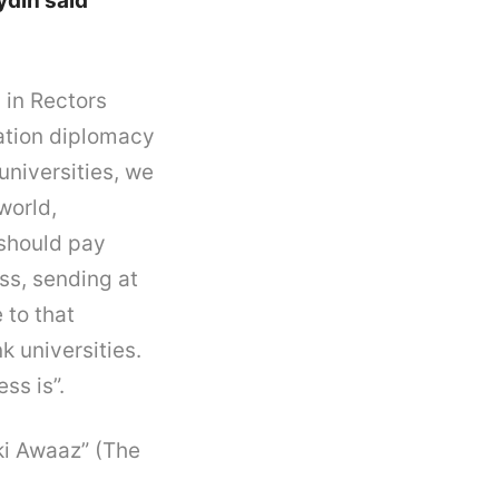
ydın said
in Rectors
cation diplomacy
universities, we
world,
 should pay
ess, sending at
 to that
k universities.
ss is”.
ki Awaaz” (The