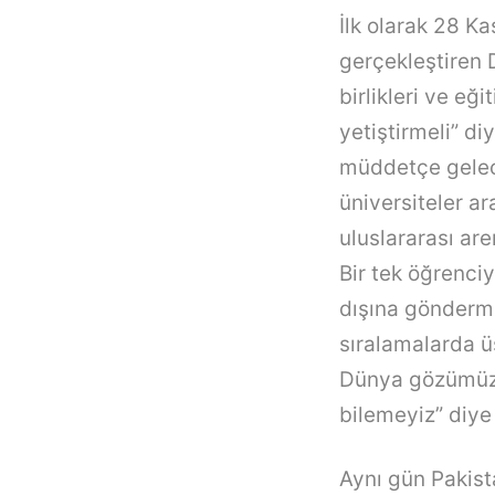
İlk olarak 28 K
gerçekleştiren D
birlikleri ve eğ
yetiştirmeli” di
müddetçe gelec
üniversiteler ar
uluslararası are
Bir tek öğrenciy
dışına gönderme
sıralamalarda üs
Dünya gözümüzün
bilemeyiz” diye
Aynı gün Pakist