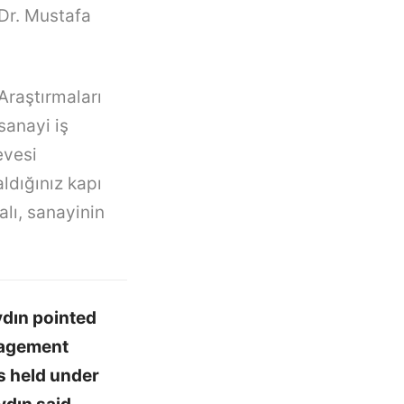
 Dr. Mustafa
Araştırmaları
sanayi iş
evesi
aldığınız kapı
alı, sanayinin
ydın pointed
nagement
 held under