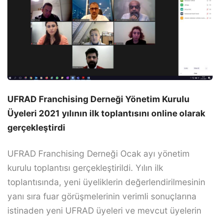
UFRAD Franchising Derneği Yönetim Kurulu
Üyeleri 2021 yılının ilk toplantısını online olarak
gerçekleştirdi
UFRAD Franchising Derneği Ocak ayı yönetim
kurulu toplantısı gerçekleştirildi. Yılın ilk
toplantısında, yeni üyeliklerin değerlendirilmesinin
yanı sıra fuar görüşmelerinin verimli sonuçlarına
istinaden yeni UFRAD üyeleri ve mevcut üyelerin