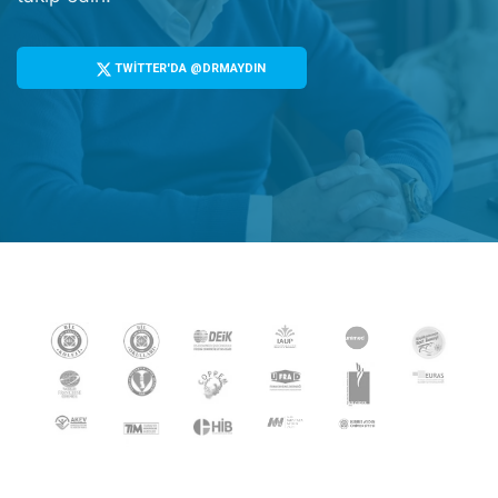
TWİTTER'DA @DRMAYDIN