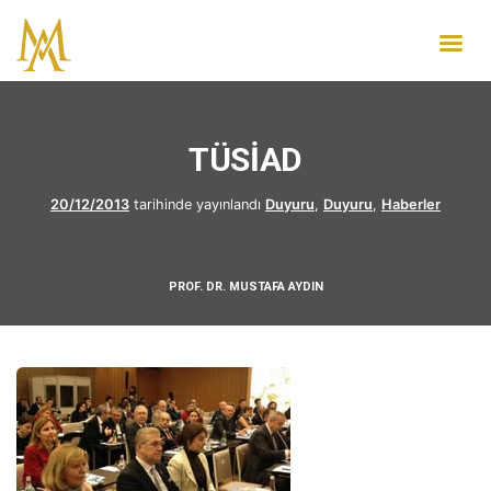
TÜSİAD
20/12/2013
tarihinde yayınlandı
Duyuru
,
Duyuru
,
Haberler
PROF. DR. MUSTAFA AYDIN