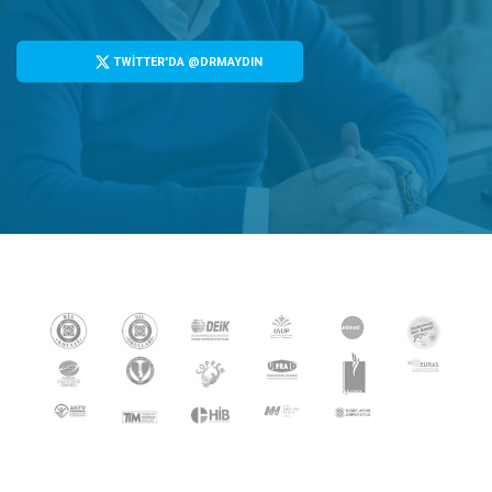
TWİTTER'DA @DRMAYDIN