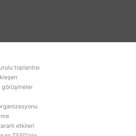
rulu toplantısı
ekleşen
a görüşmeler
 organizasyonu
irme
rarlı etkileri
lışan TSSD’nin