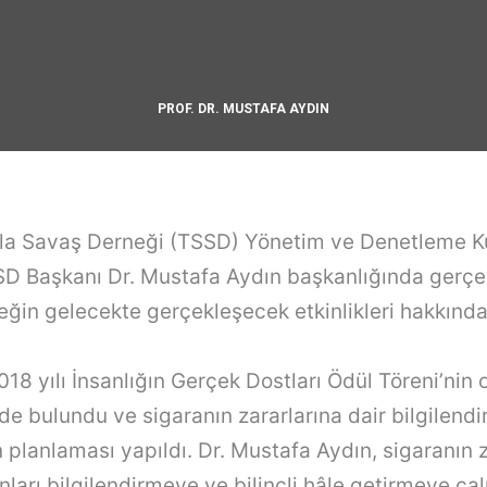
PROF. DR. MUSTAFA AYDIN
la Savaş Derneği (TSSD) Yönetim ve Denetleme Ku
SD Başkanı Dr. Mustafa Aydın başkanlığında gerç
eğin gelecekte gerçekleşecek etkinlikleri hakkınd
018 yılı İnsanlığın Gerçek Dostları Ödül Töreni’nin
de bulundu ve sigaranın zararlarına dair bilgilend
 planlaması yapıldı. Dr. Mustafa Aydın, sigaranın za
ları bilgilendirmeye ve bilinçli hâle getirmeye ça