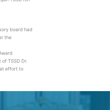
sory board had
er the
 Award
 of TSSD Dr.
t effort to