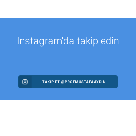
Instagram'da takip edin
TAKİP ET @PROFMUSTAFAAYDIN
MALAR
HABERLER