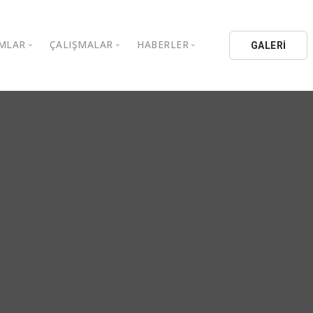
MLAR
ÇALIŞMALAR
HABERLER
GALERİ
stanbul Aydın Üniversitesi
Kitaplar
Aydın Düşünce Platformu
ıbrıs Aydın Üniversitesi
Köşe Yazıları
Batı Platformu
İL Eğitim Kurumları
Makaleler
DEİK / EEİK
İL Holding
Basın Arşivi
EURAS
Kataloglar
İstanbul Aydın Üniversitesi
Bildiriler
BİL Okulları
uluşları
K.Çekmece Kent Konseyi
TSSD
HİB
Kıbrıs Aydın Üniversitesi