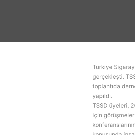
Türkiye Sigaray
gerçekleşti. TS
toplantıda dern
yapıldı.
TSSD üyeleri, 2
için görüşmeler
konferanslarının
konusunda insan