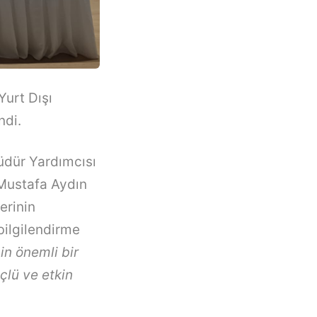
Yurt Dışı
ndi.
Müdür Yardımcısı
 Mustafa Aydın
erinin
bilgilendirme
in önemli bir
çlü ve etkin