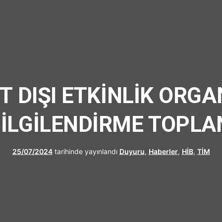
UFRAD
T DIŞI ETKİNLİK ORG
İLGİLENDİRME TOPLAN
25/07/2024
tarihinde yayınlandı
Duyuru
,
Haberler
,
HİB
,
TİM