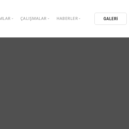
MLAR
ÇALIŞMALAR
HABERLER
GALERİ
stanbul Aydın Üniversitesi
Kitaplar
Aydın Düşünce Platformu
ıbrıs Aydın Üniversitesi
Köşe Yazıları
Batı Platformu
İL Eğitim Kurumları
Makaleler
DEİK / EEİK
İL Holding
Basın Arşivi
EURAS
Kataloglar
İstanbul Aydın Üniversitesi
Bildiriler
BİL Okulları
uluşları
K.Çekmece Kent Konseyi
TSSD
HİB
Kıbrıs Aydın Üniversitesi