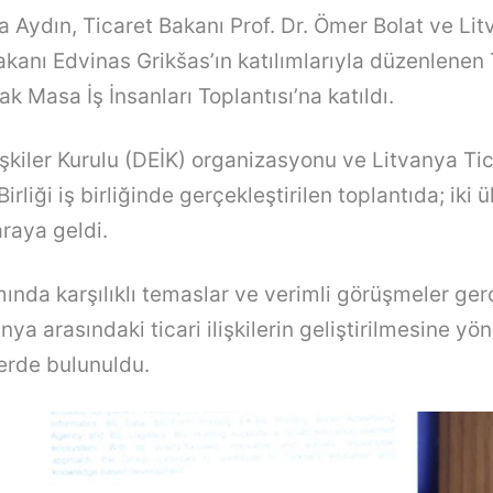
fa Aydın, Ticaret Bakanı Prof. Dr. Ömer Bolat ve L
kanı Edvinas Grikšas’ın katılımlarıyla düzenlenen
k Masa İş İnsanları Toplantısı’na katıldı.
işkiler Kurulu (DEİK) organizasyonu ve Litvanya Ti
irliği iş birliğinde gerçekleştirilen toplantıda; iki 
araya geldi.
ında karşılıklı temaslar ve verimli görüşmeler gerç
anya arasındaki ticari ilişkilerin geliştirilmesine yö
erde bulunuldu.