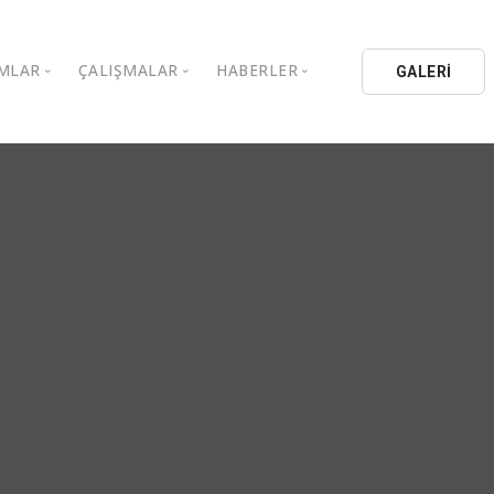
MLAR
ÇALIŞMALAR
HABERLER
GALERİ
stanbul Aydın Üniversitesi
Kitaplar
Aydın Düşünce Platformu
ıbrıs Aydın Üniversitesi
Köşe Yazıları
Batı Platformu
İL Eğitim Kurumları
Makaleler
DEİK / EEİK
İL Holding
Basın Arşivi
EURAS
Kataloglar
İstanbul Aydın Üniversitesi
Bildiriler
BİL Okulları
uluşları
K.Çekmece Kent Konseyi
TSSD
HİB
Kıbrıs Aydın Üniversitesi