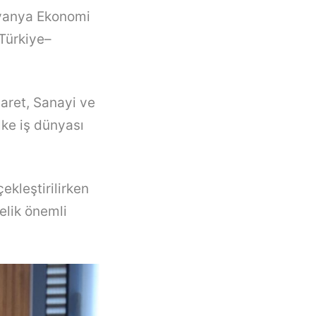
itvanya Ekonomi
 Türkiye–
caret, Sanayi ve
ülke iş dünyası
ekleştirilirken
nelik önemli