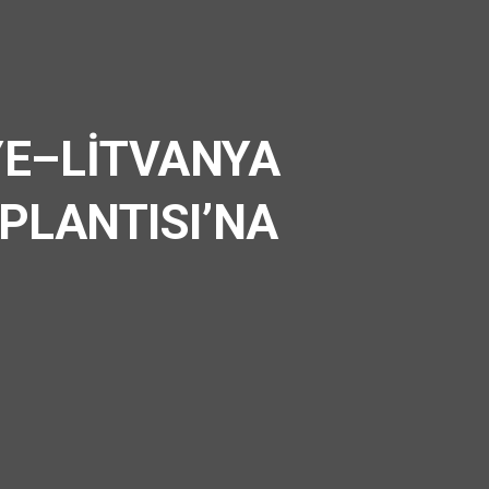
YE–LİTVANYA
PLANTISI’NA