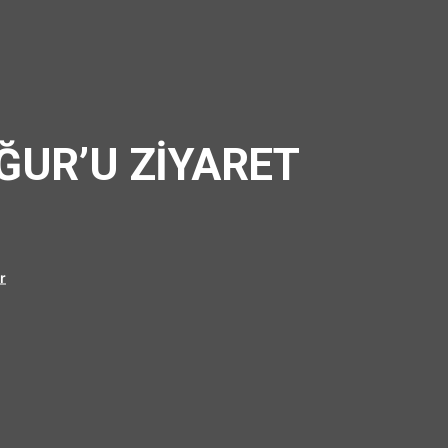
ĞUR’U ZİYARET
r