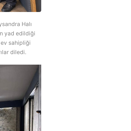
Lysandra Halı
n yad edildiği
 ev sahipliği
lar diledi.