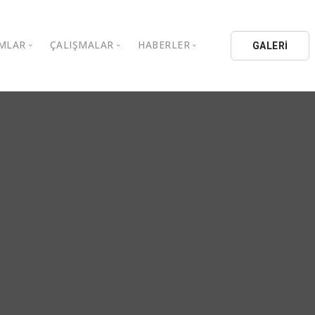
MLAR
ÇALIŞMALAR
HABERLER
GALERİ
stanbul Aydın Üniversitesi
Kitaplar
Aydın Düşünce Platformu
ıbrıs Aydın Üniversitesi
Köşe Yazıları
Batı Platformu
İL Eğitim Kurumları
Makaleler
DEİK / EEİK
İL Holding
Basın Arşivi
EURAS
Kataloglar
İstanbul Aydın Üniversitesi
Bildiriler
BİL Okulları
uluşları
K.Çekmece Kent Konseyi
TSSD
HİB
Kıbrıs Aydın Üniversitesi