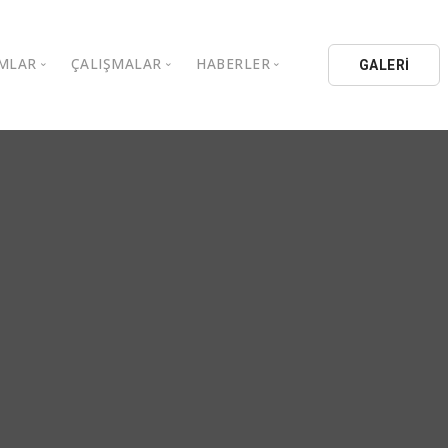
MLAR
ÇALIŞMALAR
HABERLER
GALERİ
stanbul Aydın Üniversitesi
Kitaplar
Aydın Düşünce Platformu
ıbrıs Aydın Üniversitesi
Köşe Yazıları
Batı Platformu
İL Eğitim Kurumları
Makaleler
DEİK / EEİK
İL Holding
Basın Arşivi
EURAS
Kataloglar
İstanbul Aydın Üniversitesi
Bildiriler
BİL Okulları
uluşları
K.Çekmece Kent Konseyi
TSSD
HİB
Kıbrıs Aydın Üniversitesi