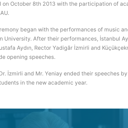
 on October 8th 2013 with the participation of a
 IAU.
remony began with the performances of music a
ın University. After their performances, İstanbul A
Mustafa Aydın, Rector Yadigâr İzmirli and Küçükç
de opening speeches.
. Dr. İzmirli and Mr. Yeniay ended their speeches b
students in the new academic year.