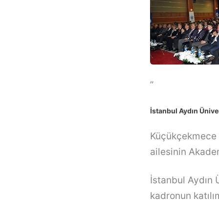
”
İstanbul Aydın Ünive
Küçükçekmece Be
ailesinin Akade
İstanbul Aydın 
kadronun katılı