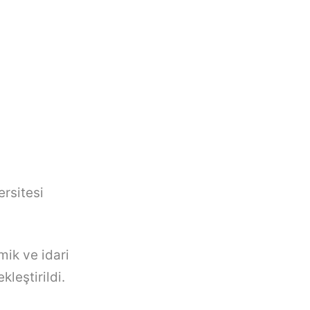
rsitesi
mik ve idari
leştirildi.