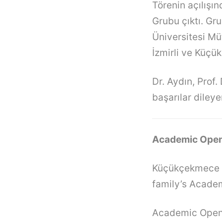
Törenin açılışı
Grubu çıktı. Gr
Üniversitesi Mü
İzmirli ve Küçü
Dr. Aydın, Prof.
başarılar dileye
Academic Openi
Küçükçekmece M
family’s Acade
Academic Openi