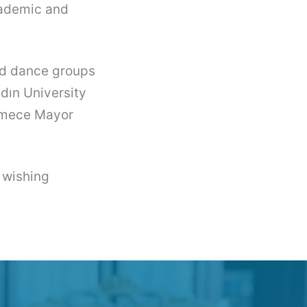
cademic and
nd dance groups
ydın University
ekmece Mayor
y wishing