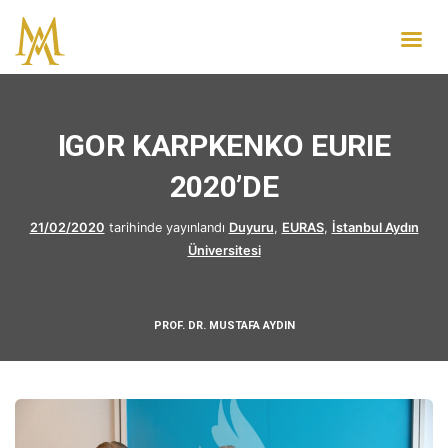
IGOR KARPKENKO EURIE
2020’DE
21/02/2020
tarihinde yayınlandı
Duyuru
,
EURAS
,
İstanbul Aydın
Üniversitesi
PROF. DR. MUSTAFA AYDIN