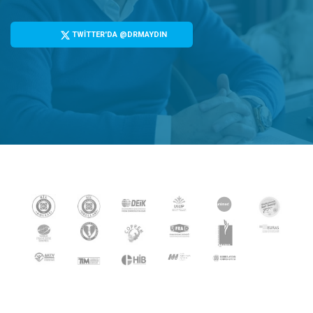
TWİTTER'DA @DRMAYDIN