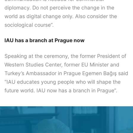
diplomacy. Do not perceive the change in the
world as digital change only. Also consider the
sociological course”.
IAU has a branch at Prague now
Speaking at the ceremony, the former President of
Western Studies Center, former EU Minister and
Turkey’s Ambassador in Prague Egemen Bağış said
“IAU educates young people who will shape the
future world. IAU now has a branch in Prague”.