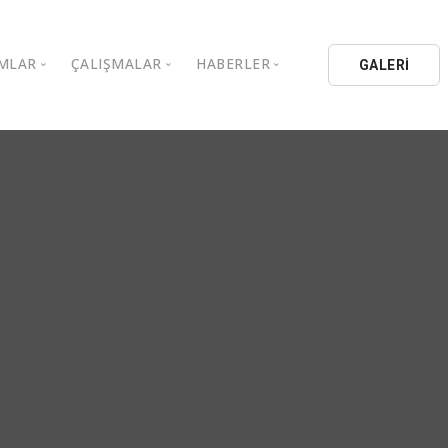
MLAR
ÇALIŞMALAR
HABERLER
GALERİ
stanbul Aydın Üniversitesi
Kitaplar
Aydın Düşünce Platformu
ıbrıs Aydın Üniversitesi
Köşe Yazıları
Batı Platformu
İL Eğitim Kurumları
Makaleler
DEİK / EEİK
İL Holding
Basın Arşivi
EURAS
Kataloglar
İstanbul Aydın Üniversitesi
Bildiriler
BİL Okulları
uluşları
K.Çekmece Kent Konseyi
TSSD
HİB
Kıbrıs Aydın Üniversitesi