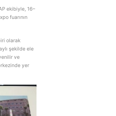
P ekibiyle, 16–
xpo fuarının
ri olarak
ylı şekilde ele
enilir ve
merkezinde yer