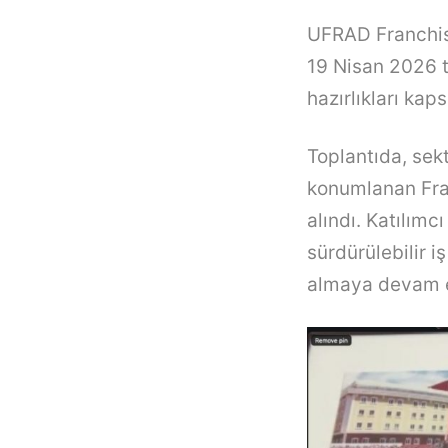
UFRAD Franchisi
19 Nisan 2026 t
hazırlıkları kap
Toplantıda, sekt
konumlanan Fran
alındı. Katılımc
sürdürülebilir i
almaya devam e