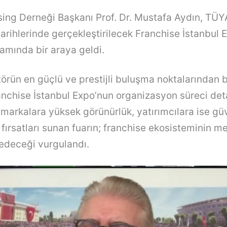
ng Derneği Başkanı Prof. Dr. Mustafa Aydın, TÜYA
arihlerinde gerçekleştirilecek Franchise İstanbul E
samında bir araya geldi.
örün en güçlü ve prestijli buluşma noktalarından bi
chise İstanbul Expo’nun organizasyon süreci deta
ı markalara yüksek görünürlük, yatırımcılara ise güv
ş fırsatları sunan fuarın; franchise ekosisteminin 
deceği vurgulandı.