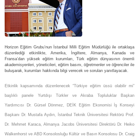
Horizon Eğitim Grubu’nun İstanbul Milli Eğitim Müdürlüğü ile ortaklaşa
düzenlediği etkinlikte, Amerika, İngiltere, Almanya, Kanada ve
Fransa’dan yüksek eğitim kurumları, Türk eğitim dünyasının önemli
akademisyenleri, yöneticileri, eğitim basını, öğretmenler ve öğrenciler ile
buluşarak, kurumları hakkında bilgi verecek ve soruları yanıtlayacak.
Etkinlik kapsamında düzenlenecek “Türkiye eğitim üssü olabilir mi”
başlıklı panele Yurtdışı Türkler ve Akraba Topluluklar Başkan
Yardımcısı Dr. Gürsel Dönmez, DEİK Eğitim Ekonomisi İş Konseyi
Başkanı Dr. Mustafa Aydın, İstanbul Teknik Üniversitesi Rektörü Prof.
Dr. Mehmet Karaca, Almanya Jacobs Üniversitesi Direktörü Dr. Heiko
Walkenhorst ve ABD Konsolosluğu Kültür ve Basın Konsolosu Dr. Craig