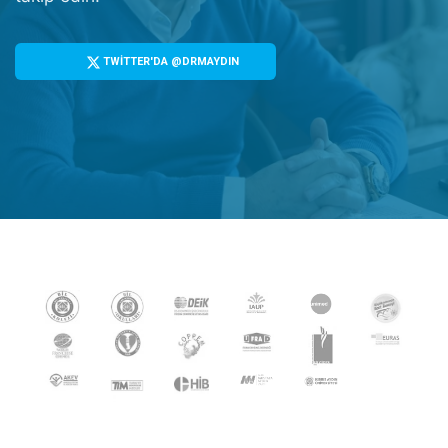
TWİTTER'DA @DRMAYDIN