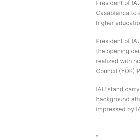
President of İA
Casablanca to a
higher educatio
President of İA
the opening ce
realized with h
Council (YÖK) P
İAU stand carry
background attr
impressed by İA
“