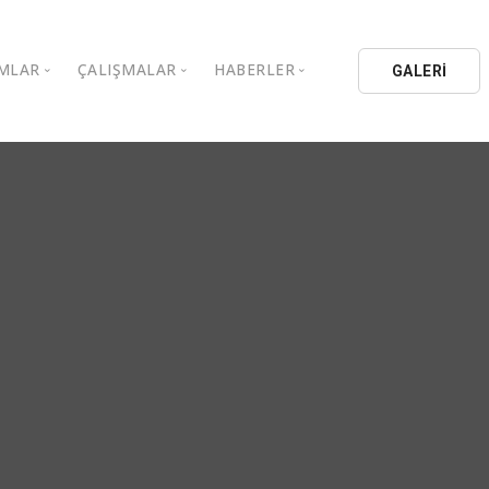
MLAR
ÇALIŞMALAR
HABERLER
GALERİ
stanbul Aydın Üniversitesi
Kitaplar
Aydın Düşünce Platformu
ıbrıs Aydın Üniversitesi
Köşe Yazıları
Batı Platformu
İL Eğitim Kurumları
Makaleler
DEİK / EEİK
İL Holding
Basın Arşivi
EURAS
Kataloglar
İstanbul Aydın Üniversitesi
Bildiriler
BİL Okulları
uluşları
K.Çekmece Kent Konseyi
TSSD
HİB
Kıbrıs Aydın Üniversitesi