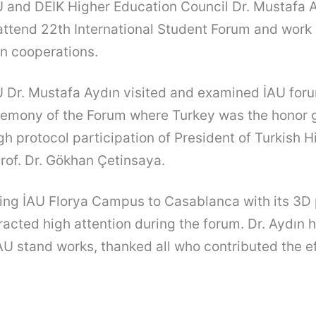
U and DEİK Higher Education Council Dr. Mustafa 
ttend 22th International Student Forum and work 
n cooperations.
U Dr. Mustafa Aydın visited and examined İAU for
remony of the Forum where Turkey was the honor 
igh protocol participation of President of Turkish 
rof. Dr. Gökhan Çetinsaya.
ing İAU Florya Campus to Casablanca with its 3D
acted high attention during the forum. Dr. Aydın h
U stand works, thanked all who contributed the ef