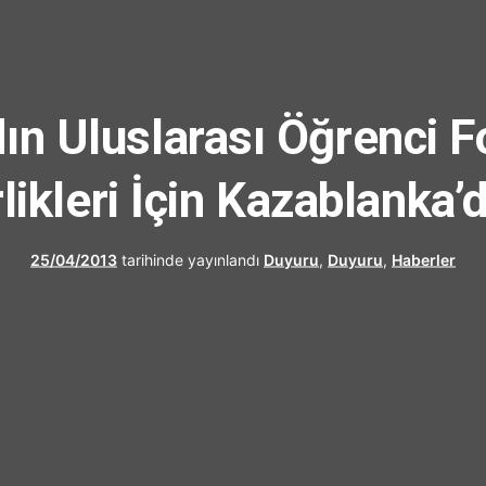
UFRAD
ın Uluslarası Öğrenci 
rlikleri İçin Kazablanka’
25/04/2013
tarihinde yayınlandı
Duyuru
,
Duyuru
,
Haberler