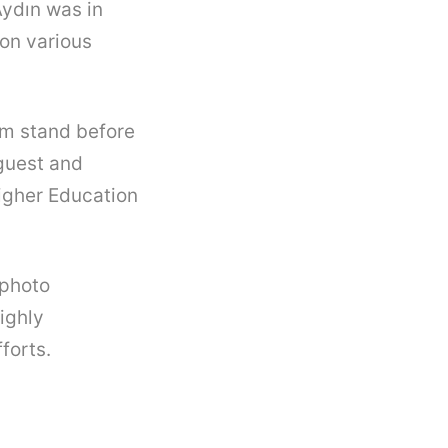
Aydın was in
on various
um stand before
guest and
Higher Education
 photo
ighly
forts.