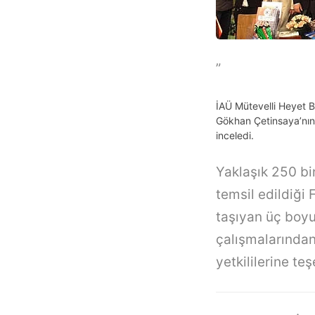
”
İAÜ Mütevelli Heyet B
Gökhan Çetinsaya’nın 
inceledi.
Yaklaşık 250 bi
temsil edildiği
taşıyan üç boyut
çalışmalarından
yetkililerine teşe