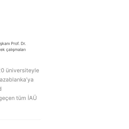
kanı Prof. Dr.
ek çalışmaları
20 üniversiteyle
Kazablanka’ya
d
 geçen tüm İAÜ