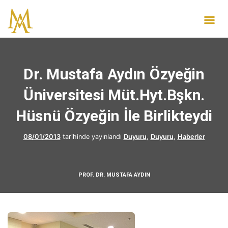
Dr. Mustafa Aydın Özyeğin
Üniversitesi Müt.Hyt.Bşkn.
Hüsnü Özyeğin İle Birlikteydi
08/01/2013
tarihinde yayınlandı
Duyuru
,
Duyuru
,
Haberler
PROF. DR. MUSTAFA AYDIN