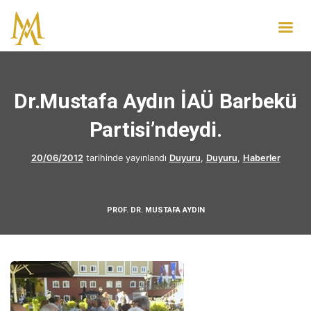
Dr.Mustafa Aydın İAÜ Barbekü
Partisi’ndeydi.
20/06/2012
tarihinde yayınlandı
Duyuru
,
Duyuru
,
Haberler
PROF. DR. MUSTAFA AYDIN